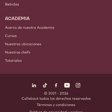
Bebidas
ACADEMIA
Acerca de nuestra Academia
Cursos
Nuestras ubicaciones
Nuestros chefs
Tutoriales
Síguenos
LinkedIn
TikTok
Opens in a new window.
Opens in a new window.
Facebook
YouTube
Opens in a new window
Instagram
Opens in a new w
Opens in
© 2021 - 2026
Callebaut
.
todos los derechos reservados
Footer
Términos y condiciones
-