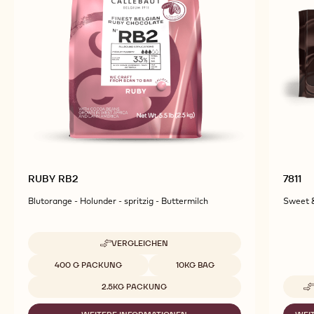
Entdecken Sie weitere Schokoladen- und
Kakaoprodukte für leckere und ansprechende
Kreationen