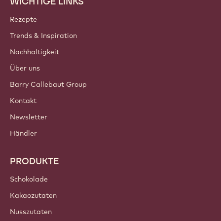
Tritt unserer Community bei!
KONTO & EINSTELLUNGEN
Einloggen
Jetzt anmelden
Germany - Deutsch
WICHTIGE LINKS
Footer
Callebaut
Rezepte
Trends & Inspiration
Nachhaltigkeit
Über uns
Barry Callebaut Group