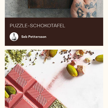
PUZZLE-SCHOKOTAFEL
Seb
Seb Pettersson
Pettersson
Rubytafeln
mit
Matchatee