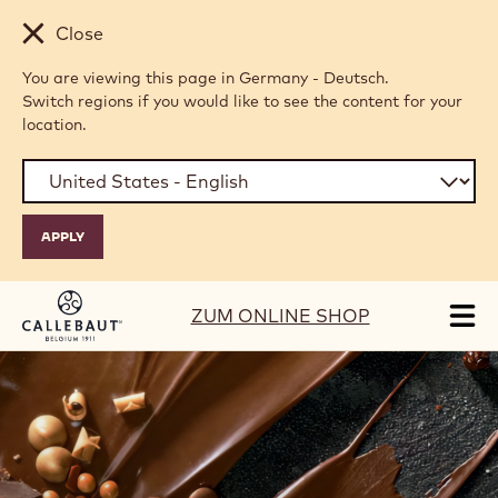
Skip to main content
Close
You are viewing this page in Germany - Deutsch.
Switch regions if you would like to see the content for your
location.
ZUM ONLINE SHOP
Tog
mai
H
nav
O
M