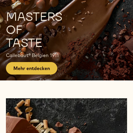
E
P
MASTERS
A
OF
G
TASTE
E
Callebaut® Belgien 1911
Mehr entdecken
Zu
den
Produkten