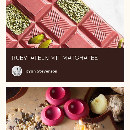
RUBYTAFELN MIT MATCHATEE
Ryan
Ryan Stevenson
Stevenson
Ginger
Holly