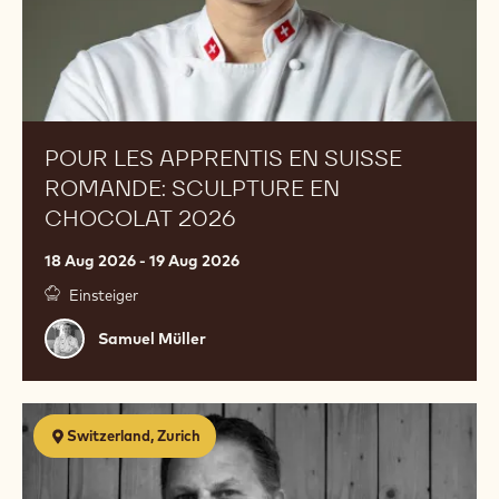
chocolat
2026
POUR LES APPRENTIS EN SUISSE
ROMANDE: SCULPTURE EN
CHOCOLAT 2026
18 Aug 2026 - 19 Aug 2026
Einsteiger
Samuel
Samuel Müller
Müller
Schaustück
Switzerland, Zurich
Kurs
für
Lernende