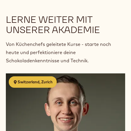
LERNE WEITER MIT
UNSERER AKADEMIE
Von Küchenchefs geleitete Kurse - starte noch
heute und perfektioniere deine
Schokoladenkenntnisse und Technik.
Pour
Switzerland, Zurich
les
apprentis
en
Suisse
Romande:
Sculpture
en