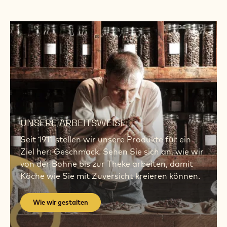
Wie
wir
gestalten
Wie
wir
UNSERE ARBEITSWEISE
gestalten
Seit 1911 stellen wir unsere Produkte für ein
Ziel her: Geschmack. Sehen Sie sich an, wie wir
von der Bohne bis zur Theke arbeiten, damit
Köche wie Sie mit Zuversicht kreieren können.
Wie wir gestalten