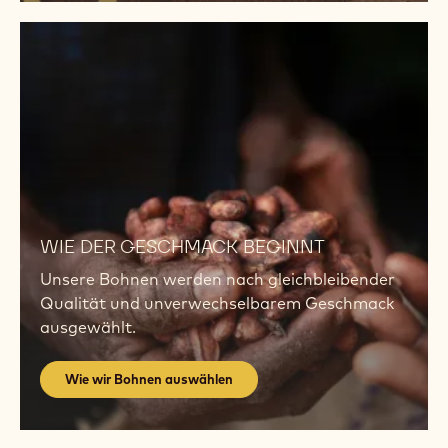
Wie
wir
Bohnen
auswählen
Wie
wir
WIE DER GESCHMACK BEGINNT
Bohnen
Unsere Bohnen werden nach gleichbleibender
auswählen
Qualität und unverwechselbarem Geschmack
ausgewählt.
Wie wir Bohnen auswählen