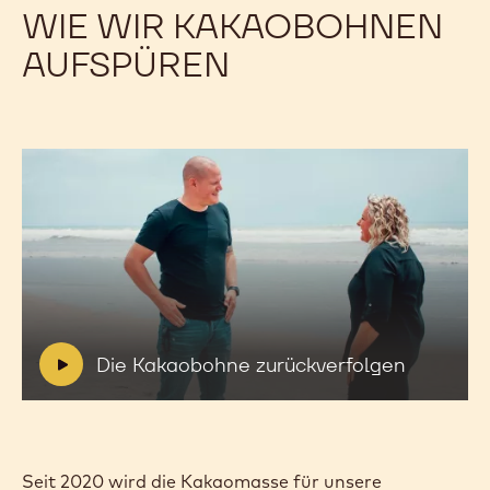
WIE WIR KAKAOBOHNEN
AUFSPÜREN
Video
abspielen:
Die
Kakaobohne
zurückverfolgen
V
Die Kakaobohne zurückverfolgen
i
d
e
o
:
Seit 2020 wird die Kakaomasse für unsere