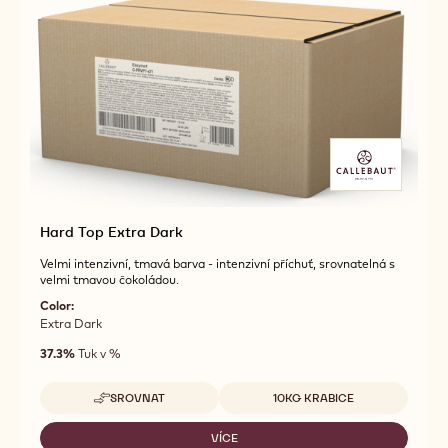
Hard Top Extra Dark
Velmi intenzivní, tmavá barva - intenzivní příchuť, srovnatelná s
velmi tmavou čokoládou.
Color:
Extra Dark
37.3%
Tuk v %
Dostupná balení
SROVNAT
10KG KRABICE
-
HARD
TOP
VÍCE
-