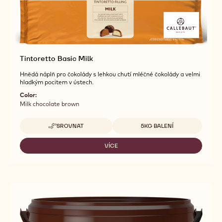
Tintoretto Basic Milk
Hnědá náplň pro čokolády s lehkou chutí mléčné čokolády a velmi
hladkým pocitem v ústech.
Color:
Milk chocolate brown
Dostupná balení
SROVNAT
5KG BALENÍ
-
TINTORETTO
BASIC
VÍCE
-
MILK
TINTORETTO
BASIC
MILK