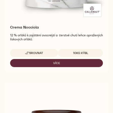
Crema Nocciola
12 % oříšků k zajištění ovocnější a čerstvé chuti lehce opražených
lískových oříšků.
Dostupná balení
SROVNAT
10KG KÝBL
-
CREMA
NOCCIOLA
VÍCE
-
CREMA
NOCCIOLA