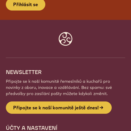
Přihlásit se
Website
info
NEWSLETTER
Připojte se k naší komunitě řemeslníků a kuchařů pro
novinky z oboru, inovace a vzdělávání. Bez spamu: své
předvolby pro zasílání pošty můžete kdykoli změnit.
Připojte se k naší komunitě ještě dnes!
ÚČTY A NASTAVENÍ