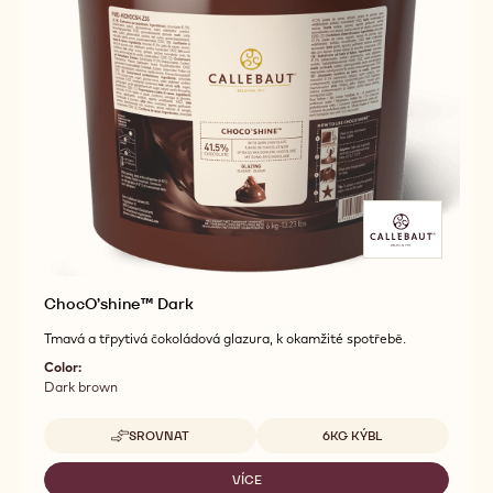
ChocO’shine™ Dark
Tmavá a třpytivá čokoládová glazura, k okamžité spotřebě.
Color:
Dark brown
Dostupná balení
SROVNAT
6KG KÝBL
-
CHOCO’SHINE™
DARK
VÍCE
-