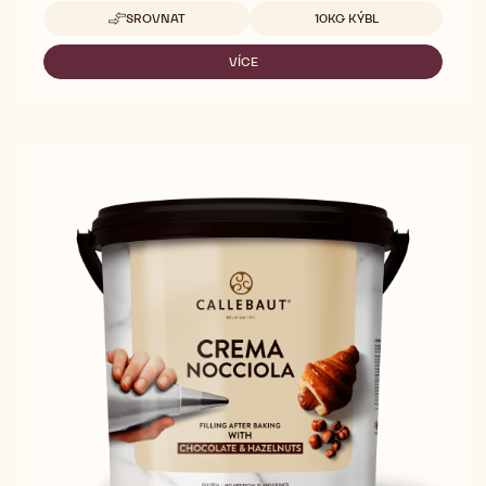
Dostupná balení
SROVNAT
10KG KÝBL
-
CREME
DELL’ARTIGIANO
VÍCE
-
GOLD
CREME
DELL’ARTIGIANO
GOLD