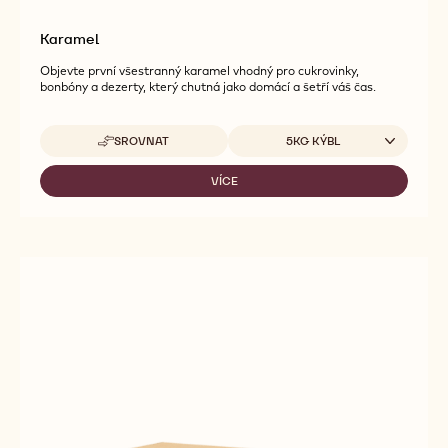
Karamel
Objevte první všestranný karamel vhodný pro cukrovinky,
bonbóny a dezerty, který chutná jako domácí a šetří váš čas.
Dostupná balení
SROVNAT
5KG KÝBL
-
KARAMEL
VÍCE
-
KARAMEL