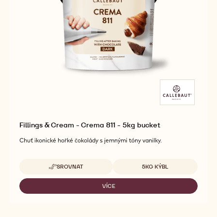
Fillings & Cream - Crema 811 - 5kg bucket
Chuť ikonické hořké čokolády s jemnými tóny vanilky.
Dostupná balení
SROVNAT
5KG KÝBL
-
FILLINGS
&
VÍCE
-
CREAM
FILLINGS
-
&
CREMA
CREAM
811