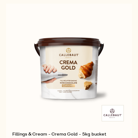
-
-
CREMA
5KG
811
BUCKET
-
5KG
BUCKET
Fillings & Cream - Crema Gold - 5kg bucket