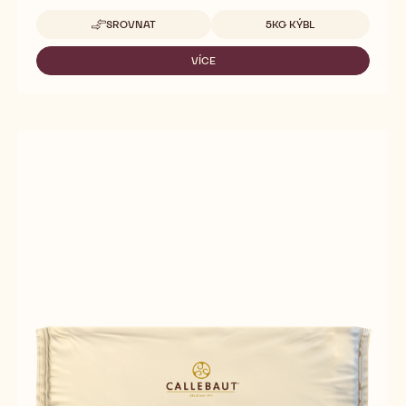
Dostupná balení
SROVNAT
5KG KÝBL
-
CREMA
W2
VÍCE
-
CREMA
W2