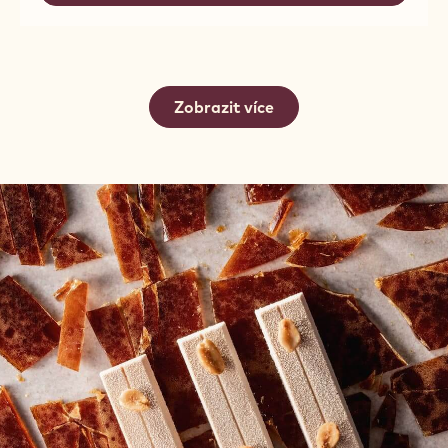
EXTRA
HARD
DARK
TOP
EXTRA
DARK
Zobrazit více