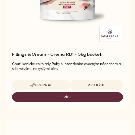
Fillings & Cream - Crema RB1 - 5kg bucket
Chuť ikonické čokolády Ruby s intenzivním ovocným nádechem a
s čerstvými, nakyslými tóny.
Dostupná balení
SROVNAT
5KG KÝBL
-
FILLINGS
&
VÍCE
-
CREAM
FILLINGS
-
&
CREMA
CREAM
RB1
-
-
CREMA
5KG
RB1
BUCKET
-