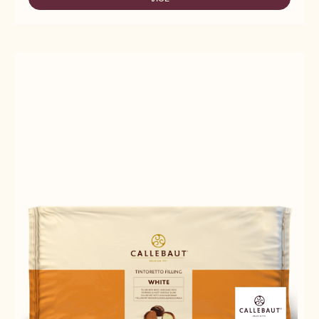
-
CREAM
FILLINGS
-
&
CREMA
CREAM
DOPPIA
-
NOCCIOLA
CREMA
-
DOPPIA
5KG
NOCCIOLA
BUCKET
-
5KG
BUCKET