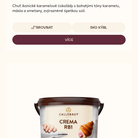
Chuť ikonické karamelové čokolády s bohatými tóny karamelu,
másla a smetany, zvýrazněné špetkou soli.
Dostupná balení
SROVNAT
5KG KÝBL
-
FILLINGS
&
VÍCE
-
CREAM
FILLINGS
-
&
CREMA
CREAM
GOLD
-
-
CREMA
5KG
GOLD
BUCKET
-
5KG
BUCKET