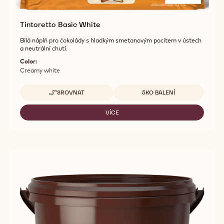
Tintoretto Basic White
Bílá náplň pro čokolády s hladkým smetanovým pocitem v ústech
a neutrální chutí.
Color:
Creamy white
Dostupná balení
SROVNAT
5KG BALENÍ
-
TINTORETTO
BASIC
VÍCE
-
WHITE
TINTORETTO
BASIC
WHITE