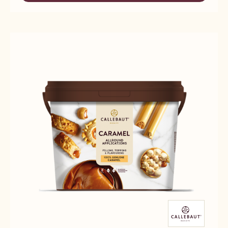
CHOCO’SHINE™
DARK