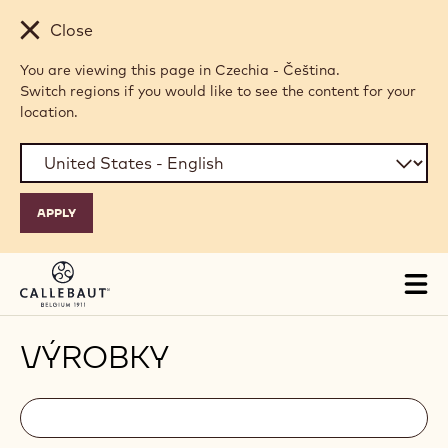
Skip to main content
Close
You are viewing this page in Czechia - Čeština.
Switch regions if you would like to see the content for your
location.
Tog
mai
nav
VÝROBKY
Filters
Filters:
Hledat
search