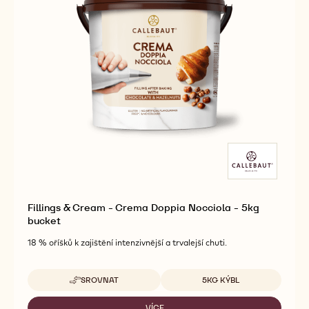
Fillings & Cream - Crema Doppia Nocciola - 5kg
bucket
18 % oříšků k zajištění intenzivnější a trvalejší chuti.
Dostupná balení
SROVNAT
5KG KÝBL
-
FILLINGS
&
VÍCE