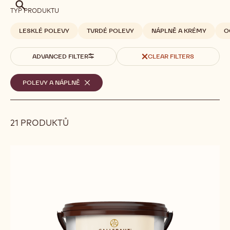
Hledat
TYP PRODUKTU
LESKLÉ POLEVY
TVRDÉ POLEVY
NÁPLNĚ A KRÉMY
O
ADVANCED FILTER
CLEAR FILTERS
Vybrané
POLEVY A NÁPLNĚ
-
REMOVE
filtry
FILTER
21 PRODUKTŮ
Results