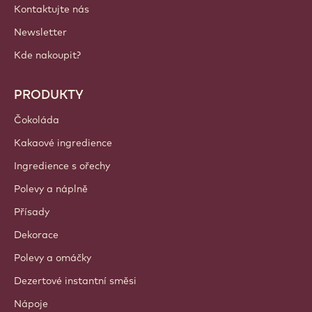
Czechia - Čeština
DŮLEŽITÉ ODKAZY
Footer
Callebaut
Recepty
Trendy a Inspirace
Udržitelnost
O nás
Barry Callebaut Group
Kontaktujte nás
Newsletter
Kde nakoupit?
PRODUKTY
Čokoláda