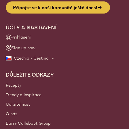
Website
info
NEWSLETTER
Připojte se k naší komunitě řemeslníků a kuchařů pro
novinky z oboru, inovace a vzdělávání. Bez spamu: své
předvolby pro zasílání pošty můžete kdykoli změnit.
Připojte se k naší komunitě ještě dnes!
ÚČTY A NASTAVENÍ
Přihlášení
Sign up now