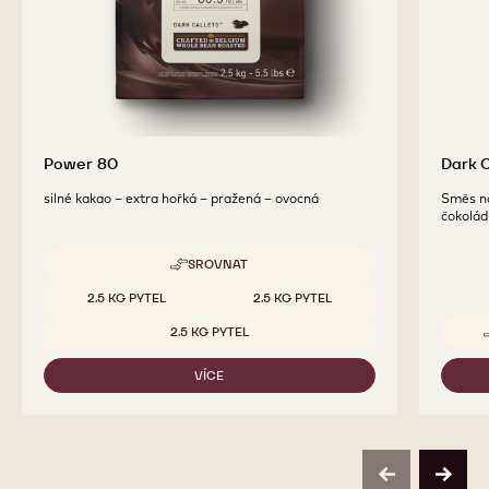
Power 80
Dark 
silné kakao – extra hořká – pražená – ovocná
Směs na