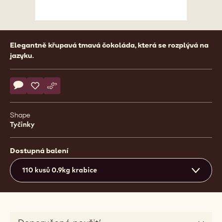
Product
Elegantně křupavá tmavá čokoláda, která se rozplývá na
information
jazyku.
Actions
Napsat komentář
- Rubens Dark
Uložit
- Rubens Dark
Srovnat
- Rubens Dark