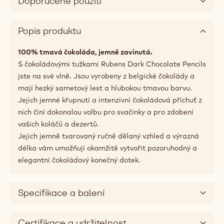
Shape
Tyčinky
Dostupná balení
110 kusů 0.9kg krabice
Doporučené použití
Popis produktu
100% tmavá čokoláda, jemně zavinutá.
S čokoládovými tužkami Rubens Dark Chocolate Pencils
jste na své vlně. Jsou vyrobeny z belgické čokolády a
mají hezký sametový lest a hlubokou tmavou barvu.