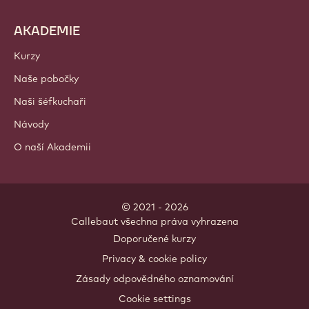
Kakaové ingredience
Ingredience s ořechy
Polevy a náplně
Přísady
Dekorace
Polevy a omáčky
Dezertové instantní směsi
Nápoje
AKADEMIE
Kurzy
Naše pobočky
Naši šéfkuchaři
Návody