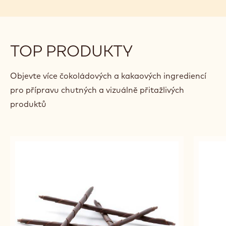
LETNÍ POTĚŠENÍ Z MANGA A
ČOKOLÁDY
Alexandre
Alexandre Bourdeaux
Bourdeaux
TOP PRODUKTY
Objevte více čokoládových a kakaových ingrediencí
pro přípravu chutných a vizuálně přitažlivých