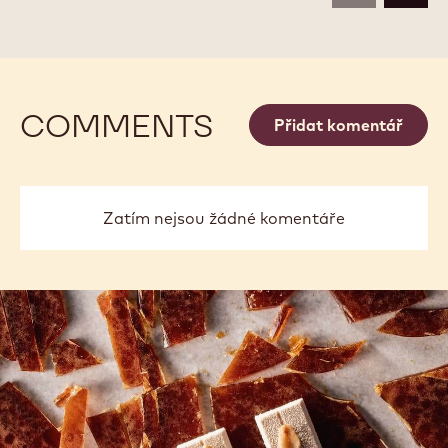
čokolád
SROVNAT
-
POWER
Dostupná balení
2.5 KG PYTEL
2.5 KG PYTEL
80
2.5 KG PYTEL
VÍCE
-
POWER
80
previous
next
COMMENTS
Přidat komentář