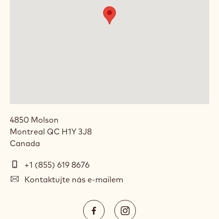
4850 Molson
Montreal
QC
H1Y 3J8
Canada
Telefon
+1 (855) 619 8676
E-
Kontaktujte nás e-mailem
mail
Social
https://www.facebook.com/Cal
https://www.instagram.