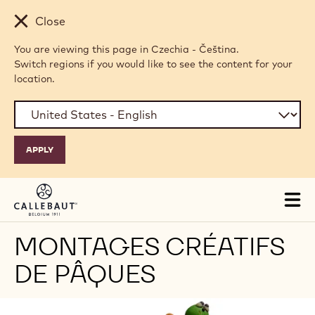
Skip to main content
Close
You are viewing this page in Czechia - Čeština.
Switch regions if you would like to see the content for your
location.
Tog
mai
nav
MONTAGES CRÉATIFS
DE PÂQUES