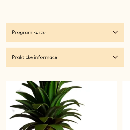
Program
Program kurzu
kurzu
Praktické
Praktické informace
informace