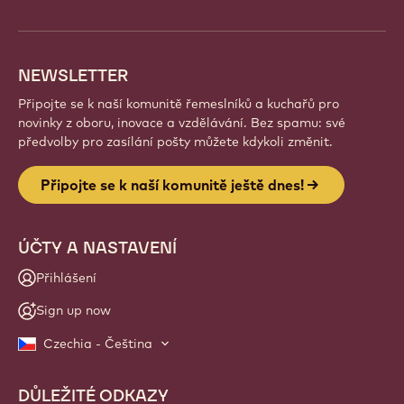
NEWSLETTER
Připojte se k naší komunitě řemeslníků a kuchařů pro
novinky z oboru, inovace a vzdělávání. Bez spamu: své
předvolby pro zasílání pošty můžete kdykoli změnit.
Připojte se k naší komunitě ještě dnes!
ÚČTY A NASTAVENÍ
Přihlášení
Sign up now
Czechia - Čeština
DŮLEŽITÉ ODKAZY
Footer