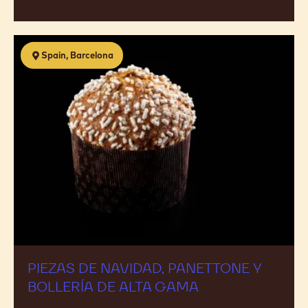
PASTELERÍA ENVASADA ONLINE
24 Sep 2026 - 08 Oct 2026
Piezas
Spain, Barcelona
de
navidad,
panettone
y
bollería