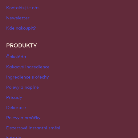
Czechia - Čeština
DŮLEŽITÉ ODKAZY
Footer
Callebaut
Recepty
Trendy a Inspirace
Udržitelnost
O nás
Barry Callebaut Group
Kontaktujte nás
Newsletter
Kde nakoupit?
PRODUKTY
Čokoláda