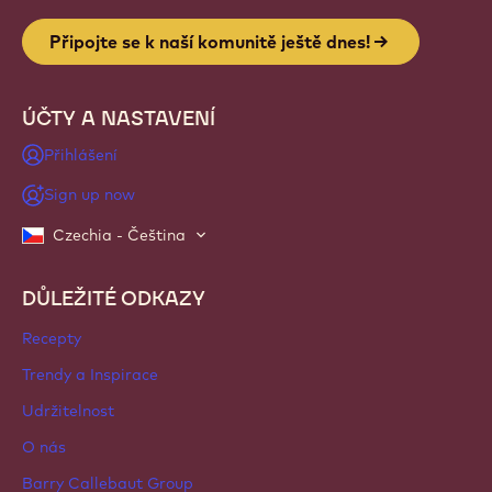
Website
info
NEWSLETTER
Připojte se k naší komunitě řemeslníků a kuchařů pro
novinky z oboru, inovace a vzdělávání. Bez spamu: své
předvolby pro zasílání pošty můžete kdykoli změnit.
Připojte se k naší komunitě ještě dnes!
ÚČTY A NASTAVENÍ
Přihlášení
Sign up now