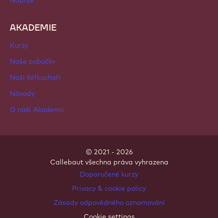
Kakaové ingredience
Ingredience s ořechy
Polevy a náplně
Přísady
Dekorace
Polevy a omáčky
Dezertové instantní směsi
Nápoje
AKADEMIE
Kurzy
Naše pobočky
Naši šéfkuchaři
Návody