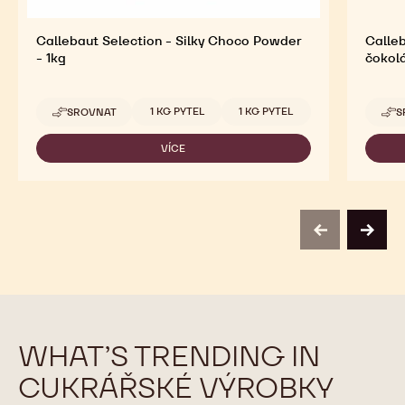
Callebaut Selection - Silky Choco Powder
Calleb
- 1kg
čokolá
Dostupná balení
1 KG PYTEL
1 KG PYTEL
SROVNAT
S
-
CALLEBAUT
SELECTION
VÍCE
-
-
CALLEBAUT
SILKY
SELECTION
CHOCO
-
POWDER
SILKY
-
CHOCO
1KG
previous
next
POWDER
-
1KG
WHAT’S TRENDING IN
CUKRÁŘSKÉ VÝROBKY