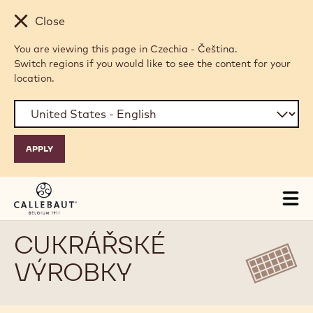
Skip to main content
Close
You are viewing this page in Czechia - Čeština.
Switch regions if you would like to see the content for your
location.
Tog
mai
nav
CUKRÁŘSKÉ
VÝROBKY