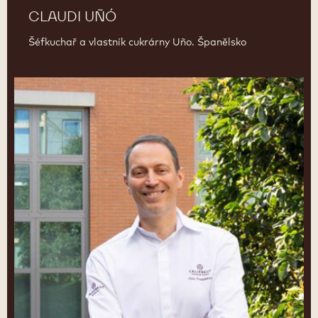
CLAUDI UÑÓ
Šéfkuchař a vlastník cukrárny Uño. Španělsko
Ciro
Fraddanno