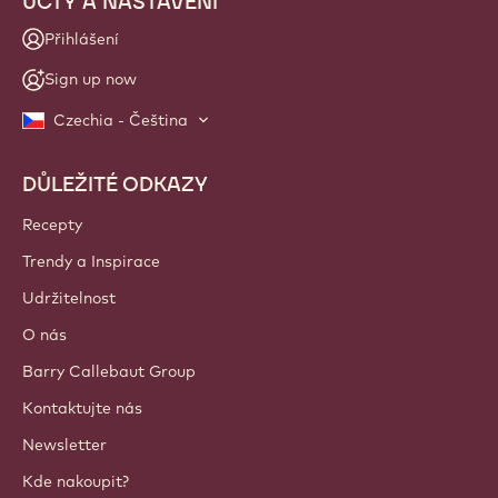
ÚČTY A NASTAVENÍ
Přihlášení
Sign up now
Czechia - Čeština
DŮLEŽITÉ ODKAZY
Footer
Callebaut
Recepty
Trendy a Inspirace
Udržitelnost
O nás
Barry Callebaut Group
Kontaktujte nás
Newsletter
Kde nakoupit?