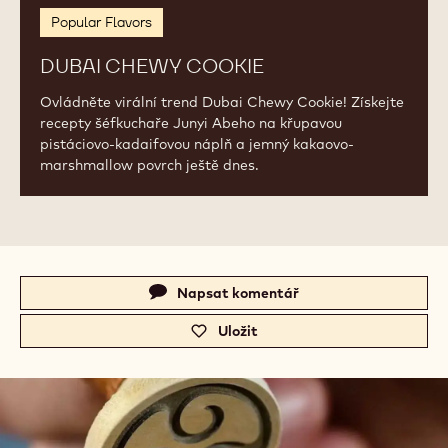
Popular Flavors
DUBAI CHEWY COOKIE
Ovládněte virální trend Dubai Chewy Cookie! Získejte
recepty šéfkuchaře Junyi Abeho na křupavou
pistáciovo-kadaifovou náplň a jemný kakaovo-
marshmallow povrch ještě dnes.
Actions
Napsat komentář
-
c
Uložit
-
a
c
.
a
c
.
o
c
m