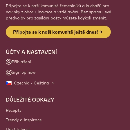
Připojte se k naší komunitě řemeslníků a kuchařů pro
novinky z oboru, inovace a vzdělávání. Bez spamu: své
předvolby pro zasílání pošty můžete kdykoli změnit.
Připojte se k naší komunitě ještě dnes!
ÚČTY A NASTAVENÍ
Přihlášení
Sign up now
Czechia - Čeština
DŮLEŽITÉ ODKAZY
Footer
Callebaut
Recepty
Trendy a Inspirace
Udržitelnost