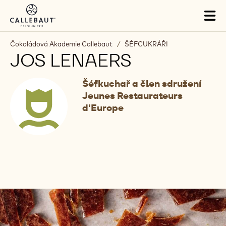
Skip to main content
Tog
mai
nav
Čokoládová Akademie Callebaut
/
ŠÉFCUKRÁŘI
JOS LENAERS
Šéfkuchař a člen sdružení
Jeunes Restaurateurs
d'Europe