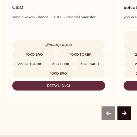
C823
Velve
zengin kakao - dengeli - sütlü - karamel nüansları
yoğun sü
Uygun 
KARŞILAŞTIR
-
C823
Uygun boyutlar
10KG BAG
10KG TORBA
2
2.5 KG TORBA
5KG BLOK
5KG PAKET
2
10KG BAG
DETAYLI BILGI
-
C823
previous
next