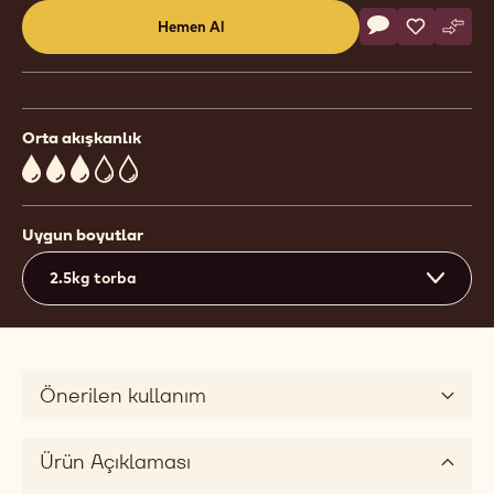
Actions
Hemen Al
Yorum yaz
- Chocolate - S
Kaydet
- Chocolat
Karşı
- Cho
(opens
a
modal
window)
Orta akışkanlık
3
Uygun boyutlar
2.5kg torba
Önerilen kullanım
Ürün Açıklaması