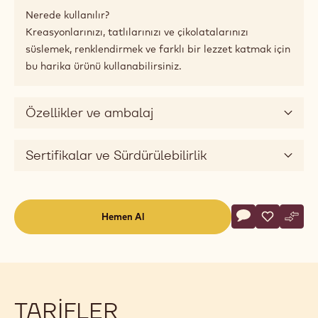
Nerede kullanılır?
Kreasyonlarınızı, tatlılarınızı ve çikolatalarınızı
süslemek, renklendirmek ve farklı bir lezzet katmak için
bu harika ürünü kullanabilirsiniz.
Özellikler ve ambalaj
Sertifikalar ve Sürdürülebilirlik
Actions
Hemen Al
Yorum yaz
- Chocolate - S
Kaydet
- Chocolat
Karşı
- Cho
(opens
a
modal
window)
TARIFLER