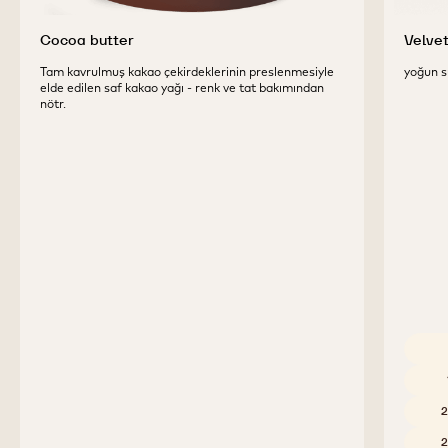
Cocoa butter
Velve
Tam kavrulmuş kakao çekirdeklerinin preslenmesiyle
yoğun sü
elde edilen saf kakao yağı - renk ve tat bakımından
nötr.
Uygun 
2
2