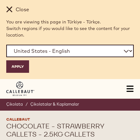
Skip to main content
Close
You are viewing this page in Türkiye - Türkçe.
Switch regions if you would like to see the content for your
location.
Tog
mai
nav
Çikolata
/
Çikolatalar & Kaplamalar
CALLEBAUT
CHOCOLATE - STRAWBERRY
CALLETS - 2.5KG CALLETS