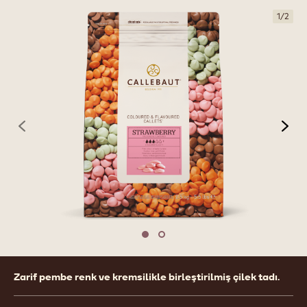
1
/
2
previous
nex
Move to slide 1
Move to slide 2
Product
Zarif pembe renk ve kremsilikle birleştirilmiş çilek tadı.
information