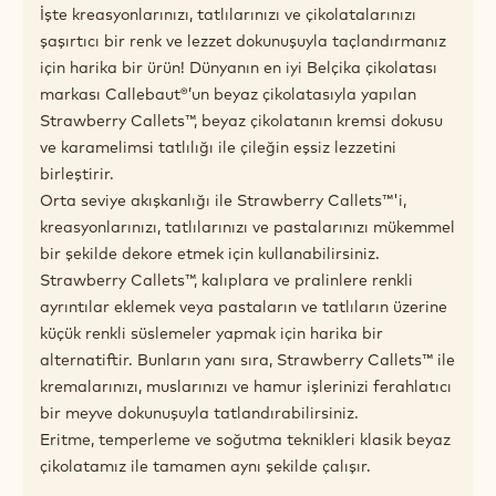
İşte kreasyonlarınızı, tatlılarınızı ve çikolatalarınızı
şaşırtıcı bir renk ve lezzet dokunuşuyla taçlandırmanız
için harika bir ürün! Dünyanın en iyi Belçika çikolatası
markası Callebaut®’un beyaz çikolatasıyla yapılan
Strawberry Callets™, beyaz çikolatanın kremsi dokusu
ve karamelimsi tatlılığı ile çileğin eşsiz lezzetini
birleştirir.
Orta seviye akışkanlığı ile Strawberry Callets™'i,
kreasyonlarınızı, tatlılarınızı ve pastalarınızı mükemmel
bir şekilde dekore etmek için kullanabilirsiniz.
Strawberry Callets™, kalıplara ve pralinlere renkli
ayrıntılar eklemek veya pastaların ve tatlıların üzerine
küçük renkli süslemeler yapmak için harika bir
alternatiftir. Bunların yanı sıra, Strawberry Callets™ ile
kremalarınızı, muslarınızı ve hamur işlerinizi ferahlatıcı
bir meyve dokunuşuyla tatlandırabilirsiniz.
Eritme, temperleme ve soğutma teknikleri klasik beyaz
çikolatamız ile tamamen aynı şekilde çalışır.