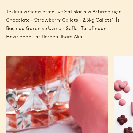
Teklifinizi Genişletmek ve Satışlarınızı Artırmak için
Chocolate - Strawberry Callets - 2.5kg Callets'ı İş
Başında Görün ve Uzman Şefler Tarafından
Hazırlanan Tariflerden İlham Alın
Asi
Strawbe
marşmelov
Shortca
Bar