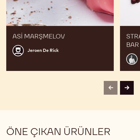
ASI MARŞMELOV
STR
BAR
Jeroen
Jeroen De Rick
De
Yeşi
Rick
Erol
previous
next
ÖNE ÇIKAN ÜRÜNLER