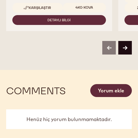
Uygun boyutlar
4KG KOVA
KARŞILAŞTIR
-
COCOA
BUTTER
DETAYLI BILGI
-
COCOA
BUTTER
previous
next
COMMENTS
Yorum ekle
Henüz hiç yorum bulunmamaktadır.