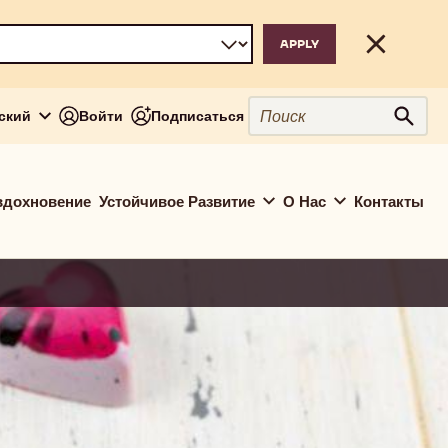
Close
Поиск
сский
Войти
Подписаться
Поис
вдохновение
Устойчивое Развитие
О Нас
Контакты