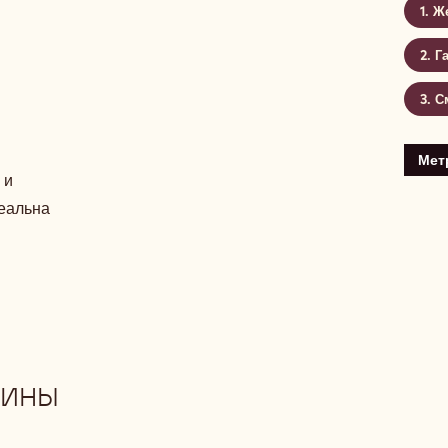
Же
Г
С
йя"
ракуйя"
Метр
 и
еальна
ДИНЫ