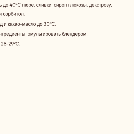
РУБИ-
 до 40°С пюре, сливки, сироп глюкозы, декстрозу,
КРАСНАЯ
и сорбитол.
СМОРОДИНА-
д и какао-масло до 30°С.
МАРАКУЙЯ
нгредиенты, эмульгировать блендером.
 28-29°С.