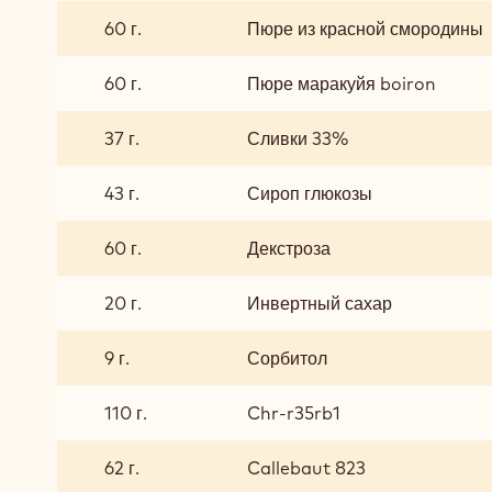
РУБИ-
60 г.
Пюре из красной смородины
КРАСНАЯ
СМОРОДИНА-
60 г.
Пюре маракуйя boiron
МАРАКУЙЯ
37 г.
Сливки 33%
43 г.
Сироп глюкозы
60 г.
Декстроза
20 г.
Инвертный сахар
9 г.
Сорбитол
110 г.
Chr-r35rb1
62 г.
Callebaut 823