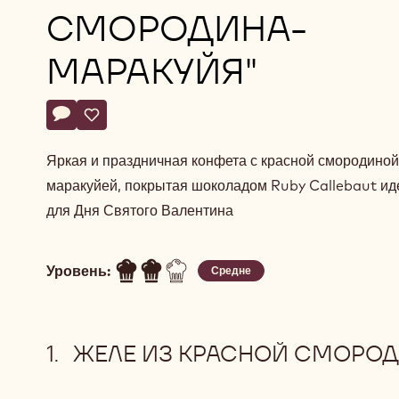
СМОРОДИНА-
МАРАКУЙЯ"
Actions
Напишите комментарий
- Корпусная конфета "Руби-красная смородина-мараку
Сохранить
- Корпусная конфета "Руби-красная смородина-ма
Яркая и праздничная конфета с красной смородиной
маракуйей, покрытая шоколадом Ruby Callebaut ид
для Дня Святого Валентина
Уровень:
Средне
ЖЕЛЕ ИЗ КРАСНОЙ СМОРО