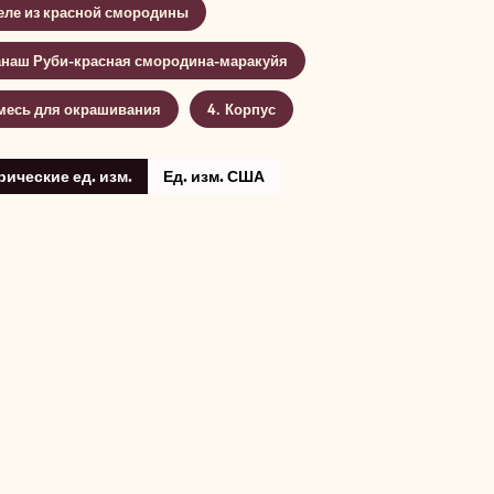
ле из красной смородины
анаш Руби-красная смородина-маракуйя
месь для окрашивания
Корпус
ические ед. изм.
Ед. изм. США