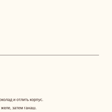
КОРПУС
колад и отлить корпус.
 желе, затем ганаш.