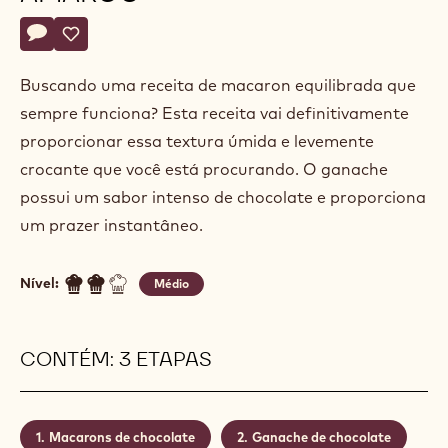
Alexandre
ALEXANDRE BOURDEAUX
Bourdeaux
MACARON DE CHOCOLATE
AMARGO
Actions
Deixe um comentário
- Macaron de chocolate amargo
Salvar
- Macaron de chocolate amargo
Buscando uma receita de macaron equilibrada que
sempre funciona? Esta receita vai definitivamente
proporcionar essa textura úmida e levemente
crocante que você está procurando. O ganache