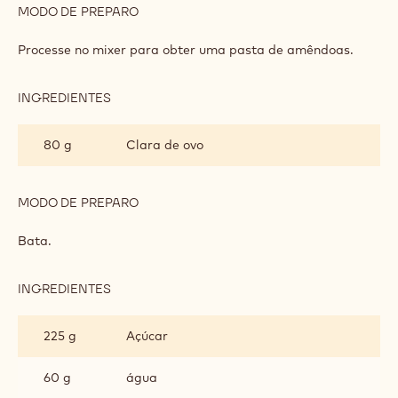
INGREDIENTES
:
MACARONS
DE
500 g
Quantidades iguais de amêndoas
CHOCOLATE
moídas e açúcar de confeiteiro
30 g
Cp
85 g
Clara de ovo
MODO DE PREPARO
:
MACARONS
DE
Processe no mixer para obter uma pasta de amêndoas.
CHOCOLATE
INGREDIENTES
:
MACARONS
DE
80 g
Clara de ovo
CHOCOLATE