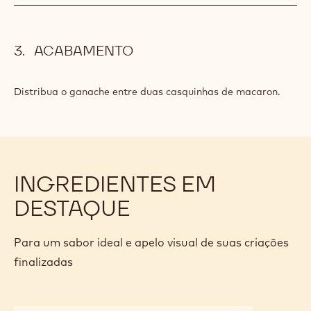
80 g
C823nv
MODO DE PREPARO
:
GANACHE
DE
Leve à ebulição e derrame por cima o chocolate em duas
CHOCOLATE
sequências.
Misture até obter uma emulsão e deixe esfriar.
ACABAMENTO
Distribua o ganache entre duas casquinhas de macaron.