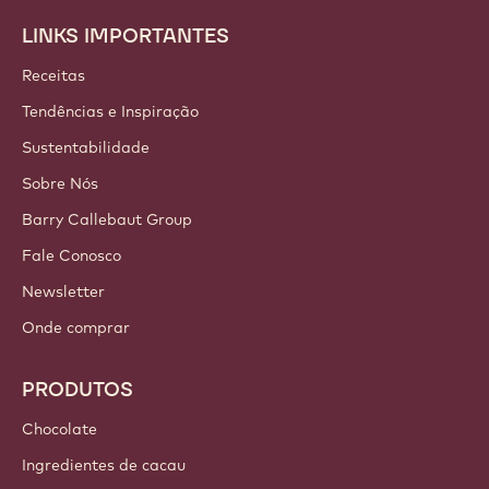
Participe de nossa comunidade hoje
mesmo!
CONTAS E CONFIGURAÇÕES
Login
Inscreva-se agora
Brazil - Português
LINKS IMPORTANTES
Footer
Callebaut
Receitas
Tendências e Inspiração
Sustentabilidade
Sobre Nós