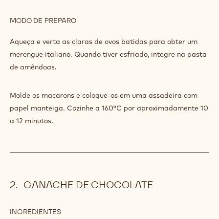
MODO DE PREPARO
:
MACARONS
DE
Bata.
CHOCOLATE
INGREDIENTES
:
MACARONS
DE
225 g
Açúcar
CHOCOLATE
60 g
água
MODO DE PREPARO
:
MACARONS
DE
Aqueça e verta as claras de ovos batidas para obter um
CHOCOLATE
merengue italiano. Quando tiver esfriado, integre na pasta
de amêndoas.
Molde os macarons e coloque-os em uma assadeira com