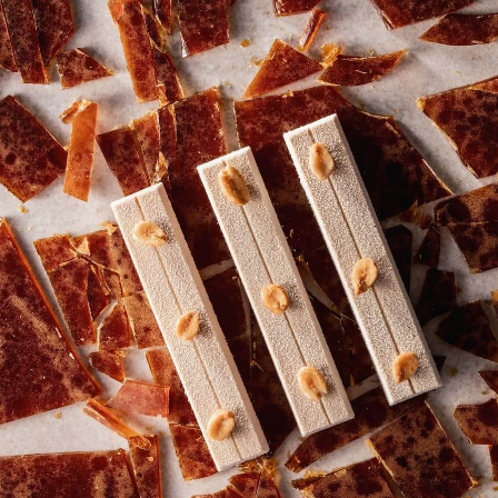
COMENTÁRIOS
Adicionar comentário
Enviado por
Reinalva Souza
em Wed,
07/02/2025 - 14:21
Bom dia o que é CP