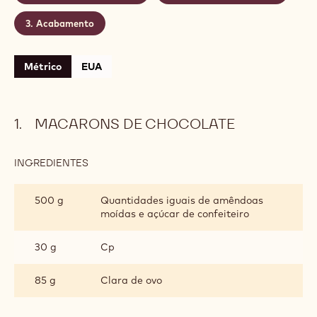
possui um sabor intenso de chocolate e proporciona
um prazer instantâneo.
Nível:
Médio
CONTÉM: 3 ETAPAS
Macarons de chocolate
Ganache de chocolate
Acabamento
Métrico
EUA
MACARONS DE CHOCOLATE