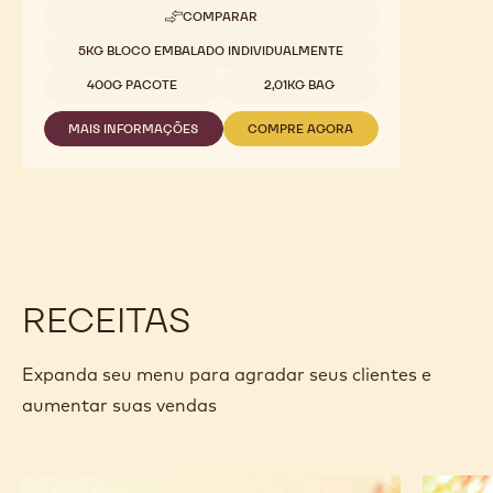
Chocolate Amargo 70-30-38 Callebaut
70,5% - 2,01kg
cacau intenso - amargo - torrado - notas frutadas
COMPARAR
-
CHOCOLATE
Tamanhos disponíveis
5KG BLOCO EMBALADO INDIVIDUALMENTE
AMARGO
70-
400G PACOTE
2,01KG BAG
30-
38
MAIS INFORMAÇÕES
COMPRE AGORA
CALLEBAUT
-
-
70,5%
CHOCOLATE
CHOCOLATE
-
AMARGO
AMARGO
2,01KG
70-
70-
30-
30-