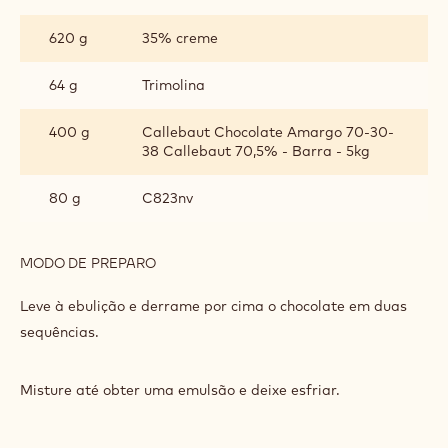
papel manteiga. Cozinhe a 160°C por aproximadamente 10
a 12 minutos.
GANACHE DE CHOCOLATE
INGREDIENTES
:
GANACHE
DE
620 g
35% creme
CHOCOLATE
64 g
Trimolina
400 g
Callebaut Chocolate Amargo 70-30-
38 Callebaut 70,5% - Barra - 5kg