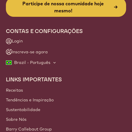
Participe de nossa comunidade hoje
mesmo!
CONTAS E CONFIGURAÇÕES
Login
Inscreva-se agora
Brazil - Português
LINKS IMPORTANTES
Footer
Callebaut
Receitas
Tendências e Inspiração
Sustentabilidade
Sobre Nós
Barry Callebaut Group