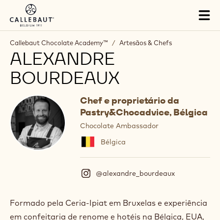
Skip to main content
Tog
mai
nav
Callebaut Chocolate Academy™
/
Artesãos & Chefs
ALEXANDRE
BOURDEAUX
Chef e proprietário da
Pastry&Chocadvice, Bélgica
Chocolate Ambassador
Bélgica
@alexandre_bourdeaux
(
I
n
s
Formado pela Ceria-Ipiat em Bruxelas e experiência
t
em confeitaria de renome e hotéis na Bélgica, EUA,
a