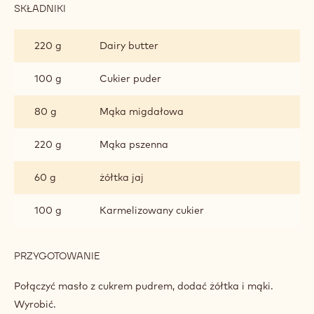
SKŁADNIKI
:
CIASTO
KRUCHE
220 g
Dairy butter
100 g
Cukier puder
80 g
Mąka migdałowa
220 g
Mąka pszenna
60 g
żółtka jaj
100 g
Karmelizowany cukier
PRZYGOTOWANIE
:
CIASTO
KRUCHE
Połączyć masło z cukrem pudrem, dodać żółtka i mąki.
Wyrobić.