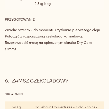
2.5kg bag
PRZYGOTOWANIE
:
NADZIENIE
ZE
Zmielić orzechy - do momentu uzyskania pierwszego oleju.
SŁONYCH
Połączyć z rozpuszczoną czekoladą karmelową.
ORZECHÓW
Rozprowadzić masę na upieczonym ciastku Dry Cake
(2mm)
ZAMSZ CZEKOLADOWY
SKŁADNIKI
:
ZAMSZ
CZEKOLADOWY
140 g
Callebaut Couvertures - Gold - coins -