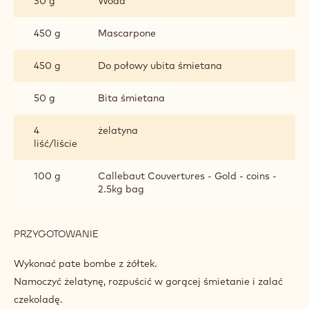
30 g
Woda
450 g
Mascarpone
450 g
Do połowy ubita śmietana
50 g
Bita śmietana
4
żelatyna
liść/liście
100 g
Callebaut Couvertures - Gold - coins -
2.5kg bag
PRZYGOTOWANIE
:
MUS
MASCARPONE
Wykonać pate bombe z żółtek.
Namoczyć żelatynę, rozpuścić w gorącej śmietanie i zalać
czekoladę.