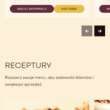
-
ECUADOR
WIĘCEJ INFORMACJI
KUP TERAZ
W
-
-
ECUADOR
ECUADOR
previous
next
RECEPTURY
Rozszerz swoje menu, aby zadowolić klientów i
zwiększyć sprzedaż
Ciasteczka
Makaron
motylki
z ciemne