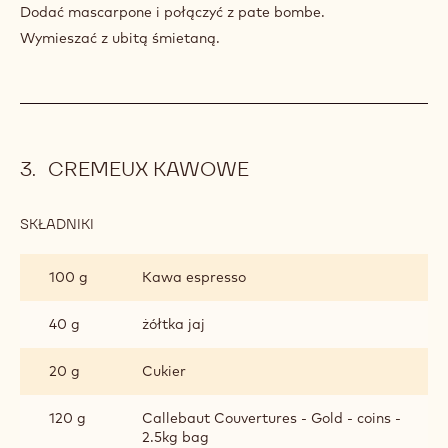
Dodać mascarpone i połączyć z pate bombe.
Wymieszać z ubitą śmietaną.
CREMEUX KAWOWE
SKŁADNIKI
:
CREMEUX
KAWOWE
100 g
Kawa espresso
40 g
żółtka jaj
20 g
Cukier
120 g
Callebaut Couvertures - Gold - coins -
2.5kg bag