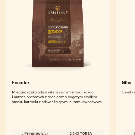
Ecuador
Nibs
Mleczna czekolada o intensywnym smaku kakao
Czysty 
i nutach prażonych ziaren oraz o bogatym słodkim
smaku karmelu z odświeżającymi nutami owocowymi.
Dostępne opakowania
2.5KG TORBA
PORÓWNAJ