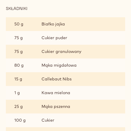
SKŁADNIKI
:
KAMIENIE
BEZOWE
50 g
Białko jajka
75 g
Cukier puder
75 g
Cukier granulowany
80 g
Mąka migdałowa
15 g
Callebaut Nibs
1 g
Kawa mielona
25 g
Mąka pszenna
100 g
Cukier