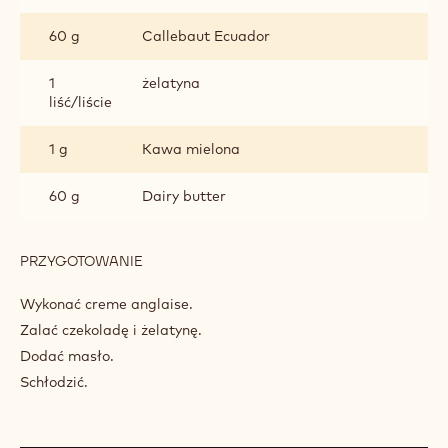
60 g
Callebaut Ecuador
1
żelatyna
liść/liście
1 g
Kawa mielona
60 g
Dairy butter
PRZYGOTOWANIE
:
CREMEUX
KAWOWE
Wykonać creme anglaise.
Zalać czekoladę i żelatynę.
Dodać masło.
Schłodzić.