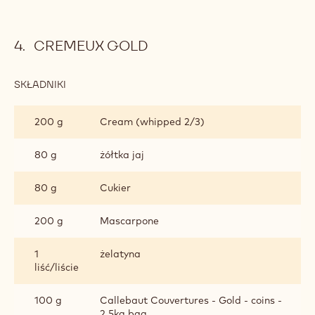
CREMEUX GOLD
SKŁADNIKI
:
CREMEUX
GOLD
200 g
Cream (whipped 2/3)
80 g
żółtka jaj
80 g
Cukier
200 g
Mascarpone
1
żelatyna
liść/liście
100 g
Callebaut Couvertures - Gold - coins -
2.5kg bag