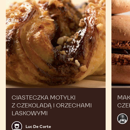
z czekoladą
czekola
i orzechami
laskowymi
CIASTECZKA MOTYLKI
MAK
Z CZEKOLADĄ I ORZECHAMI
CZE
LASKOWYMI
Alex
Bour
Luc
Luc De Corte