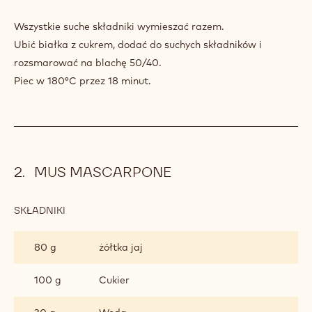
DRY
CAKE
Wszystkie suche składniki wymieszać razem.
Ubić białka z cukrem, dodać do suchych składników i
rozsmarować na blachę 50/40.
Piec w 180°C przez 18 minut.
MUS MASCARPONE
SKŁADNIKI
:
MUS
MASCARPONE
80 g
żółtka jaj
100 g
Cukier