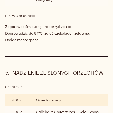
PRZYGOTOWANIE
:
CREMEUX
GOLD
Zagotować śmietanę i zaparzyć żółtka.
Doprowadzić do 84°C, zalać czekoladę i żelatynę,
Dodać mascarpone.
NADZIENIE ZE SŁONYCH ORZECHÓW
SKŁADNIKI
:
NADZIENIE
ZE
400 g
Orzech ziemny
SŁONYCH
ORZECHÓW
500 g
Callebaut Couvertures - Gold - coins -