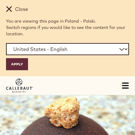
Skip to main content
Close
You are viewing this page in Poland - Polski.
Switch regions if you would like to see the content for your
location.
Tog
mai
nav