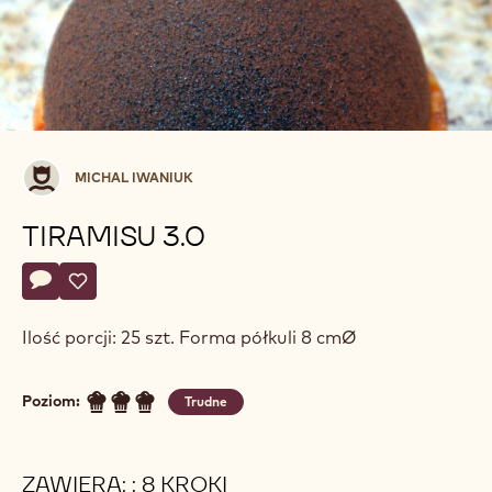
Michal
MICHAL IWANIUK
Iwaniuk
TIRAMISU 3.0
Actions
Napisz komentarz
- Tiramisu 3.0
Zapisz
- Tiramisu 3.0
Ilość porcji: 25 szt. Forma półkuli 8 cmØ
Poziom:
Trudne
ZAWIERA: : 8 KROKI