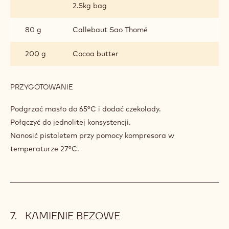
2.5kg bag
80 g
Callebaut Sao Thomé
200 g
Cocoa butter
PRZYGOTOWANIE
:
ZAMSZ
CZEKOLADOWY
Podgrzać masło do 65°C i dodać czekolady.
Połączyć do jednolitej konsystencji.
Nanosić pistoletem przy pomocy kompresora w
temperaturze 27°C.
KAMIENIE BEZOWE