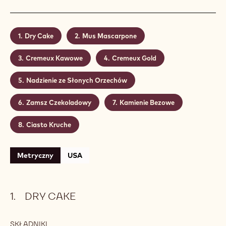
Dry Cake
Mus Mascarpone
Cremeux Kawowe
Cremeux Gold
Nadzienie ze Słonych Orzechów
Zamsz Czekoladowy
Kamienie Bezowe
Ciasto Kruche
Metryczny
USA
DRY CAKE
SKŁADNIKI
: