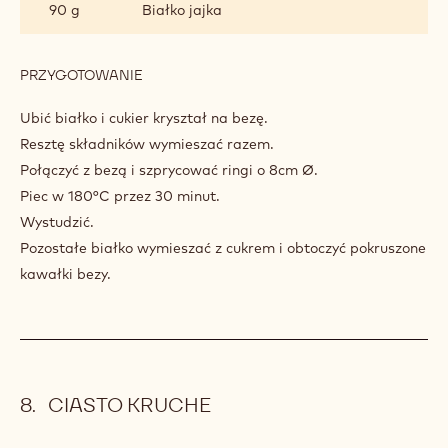
90 g
Białko jajka
PRZYGOTOWANIE
:
KAMIENIE
BEZOWE
Ubić białko i cukier kryształ na bezę.
Resztę składników wymieszać razem.
Połączyć z bezą i szprycować ringi o 8cm Ø.
Piec w 180°C przez 30 minut.
Wystudzić.
Pozostałe białko wymieszać z cukrem i obtoczyć pokruszone
kawałki bezy.
CIASTO KRUCHE