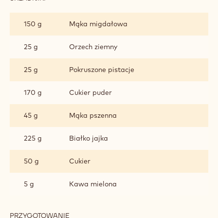
DRY
CAKE
150 g
Mąka migdałowa
25 g
Orzech ziemny
25 g
Pokruszone pistacje
170 g
Cukier puder
45 g
Mąka pszenna
225 g
Białko jajka
50 g
Cukier
5 g
Kawa mielona
PRZYGOTOWANIE
: