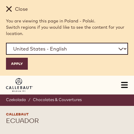
Skip to main content
Close
You are viewing this page in Poland - Polski.
Switch regions if you would like to see the content for your
location.
Tog
mai
nav
Czekolada
/
Chocolates & Couvertures
CALLEBAUT
ECUADOR