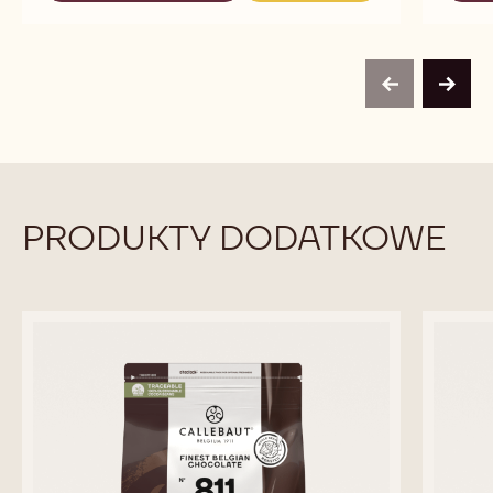
CALLETS
MILK
MILK
CHOCOLATE
CHOCOLATE
-
-
823
823
-
-
previous
next
2.5KG
2.5KG
CALLETS
CALLETS
PRODUKTY DODATKOWE