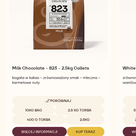
Milk Chocolate - 823 - 2.5kg Callets
White
bogata w kakao – zrównoważony smak – mleczna –
zrówno
karmelowe nuty
wanilio
PORÓWNAJ
-
MILK
Dostępne opakowania
Dostę
10KG BAG
2.5 KG TORBA
5
CHOCOLATE
-
400 G TORBA
2.5KG
823
-
WIĘCEJ INFORMACJI
KUP TERAZ
W
2.5KG
-
-