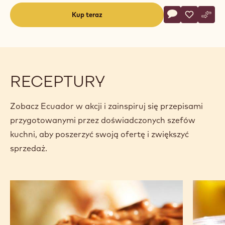
Actions
Kup teraz
Napisz koment
- Ecuador
Zapisz
- Ecuador
Poró
- Ecu
(opens
a
modal
window)
RECEPTURY
Zobacz Ecuador w akcji i zainspiruj się przepisami
przygotowanymi przez doświadczonych szefów
kuchni, aby poszerzyć swoją ofertę i zwiększyć
sprzedaż.
Smarowidło
Letni
czekoladowe
przysm
z chrupiącymi
z owoc
migdałami
mango