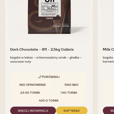
Dark Chocolate - 811 - 2.5kg Callets
Milk C
bogata w kakao – zrównoważony smak – gładka –
bogata 
owocowe nuty
karmel
PORÓWNAJ
-
DARK
Dostępne opakowania
5KG OPAKOWANIE
10KG BAG
CHOCOLATE
Dostę
-
2.5 KG TORBA
1 KG TORBA
811
-
400 G TORBA
2.5KG
CALLETS
WIĘCEJ INFORMACJI
KUP TERAZ
W
-
-