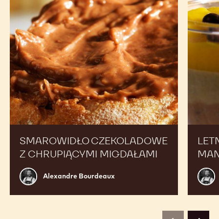
SMAROWIDŁO CZEKOLADOWE
LET
Z CHRUPIĄCYMI MIGDAŁAMI
MA
Alexandre
Alex
Alexandre Bourdeaux
Bourdeaux
Bour