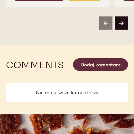
DARK
DARK
CHOCOLATE
CHOCOLATE
-
-
811
811
-
-
previous
next
2.5KG
2.5KG
CALLETS
CALLETS
COMMENTS
Dodaj komentarz
Nie ma jeszcze komentarzy