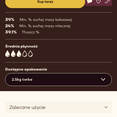
Actions
Kup teraz
Napisz koment
- Ecuador
Zapisz
- Ecuador
Poró
- Ecu
(opens
a
modal
39%
Min. % suchej masy kakaowej
window)
24%
Min. % suchej masy mlecznej
39.1%
Tłuszcz %
Średnia płynność
3
Dostępne opakowania
2.5kg torba
Zalecane użycie