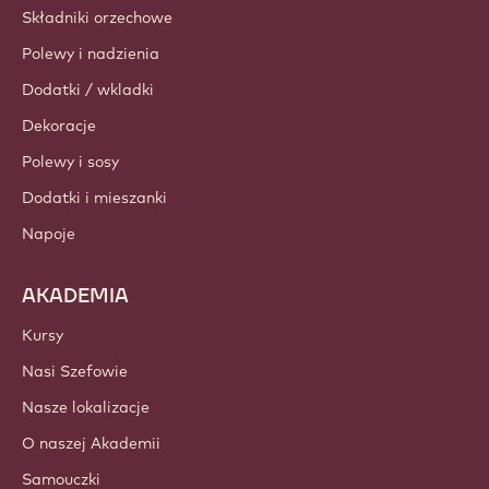
Barry Callebaut Group
Skontaktuj się z nami
Newsletter
Gdzie kupić
PRODUKTY
Czekolada
Składniki kakao
Składniki orzechowe
Polewy i nadzienia
Dodatki / wkladki
Dekoracje
Polewy i sosy
Dodatki i mieszanki