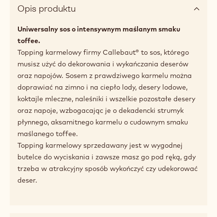
a
modal
window)
Dostępne opakowania
1kg butelka
Zalecane użycie
Opis produktu
Uniwersalny sos o intensywnym maślanym smaku
toffee.
Topping karmelowy firmy Callebaut® to sos, którego
musisz użyć do dekorowania i wykańczania deserów
oraz napojów. Sosem z prawdziwego karmelu można
doprawiać na zimno i na ciepło lody, desery lodowe,