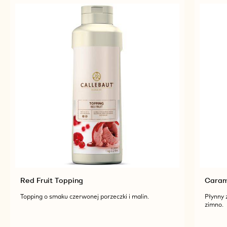
POWIĄZANE PRODUKTY
Odkryj więcej składników czekolady i kakao, aby
uzyskać smaczne i oszałamiające wizualnie gotowe
produkty.