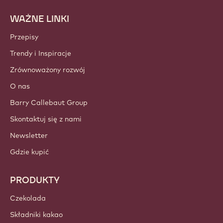
subskrypcji.
Dołącz do naszej społeczności już dziś!
KONTA I USTAWIENIA
Zaloguj
Utwórz konto teraz
Poland - Polski
WAŻNE LINKI
Footer
Callebaut
Przepisy
Trendy i Inspiracje
Zrównoważony rozwój
O nas