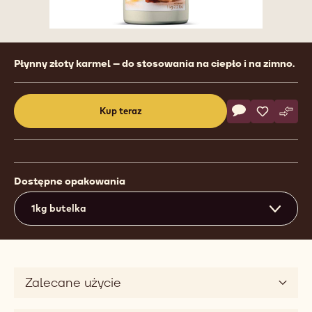
Product
Płynny złoty karmel – do stosowania na ciepło i na zimno.
information
Actions
Kup teraz
Napisz koment
- Caramel Topp
Zapisz
- Caramel
Poró
- Ca
(opens