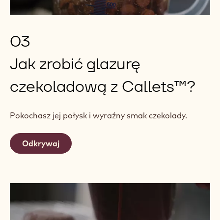
03
Jak zrobić glazurę
czekoladową z Callets™?
Pokochasz jej połysk i wyraźny smak czekolady.
Odkrywaj