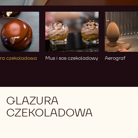
ra
Mus
Aerograf
oladowa
i sos
czekoladowy
ra czekoladowa
Mus i sos czekoladowy
Aerograf
GLAZURA
CZEKOLADOWA