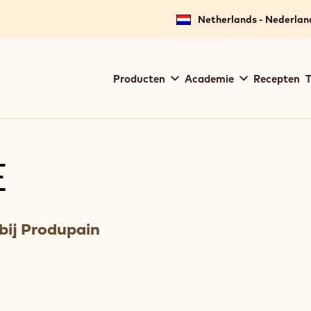
Netherlands - Nederlan
Main
Producten
Academie
Recepten
T
navigation
Callebaut
E
bij Produpain