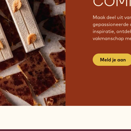
COMM
Maak deel uit v
gepassioneerde 
inspiratie, ontde
vakmanschap met
Meld je aan