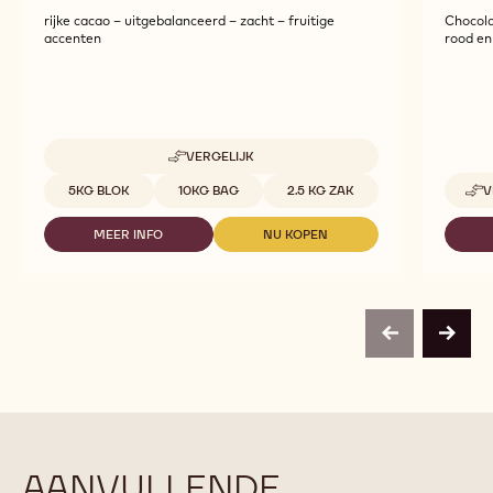
rijke cacao – uitgebalanceerd – zacht – fruitige
Chocola
accenten
rood en 
VERGELIJK
-
C811
Beschikbare maten
5KG BLOK
10KG BAG
2.5 KG ZAK
V
MEER INFO
NU KOPEN
-
-
C811
C811
previous
next
AANVULLENDE