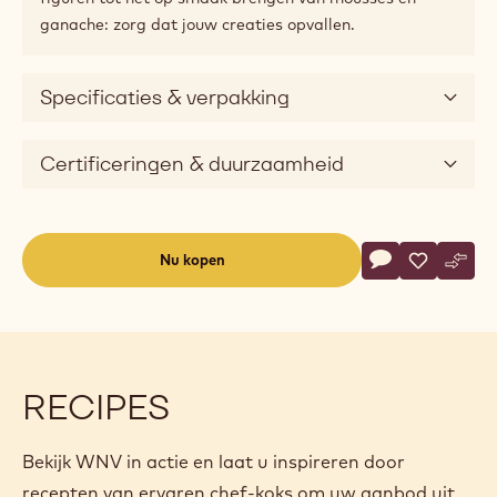
ganache: zorg dat jouw creaties opvallen.
Specificaties & verpakking
Certificeringen & duurzaamheid
Actions
Nu kopen
Schrijf een co
- WNV
Opslaan
- WNV
Verge
- WN
(opens
a
modal
window)
RECIPES
Bekijk WNV in actie en laat u inspireren door
recepten van ervaren chef-koks om uw aanbod uit