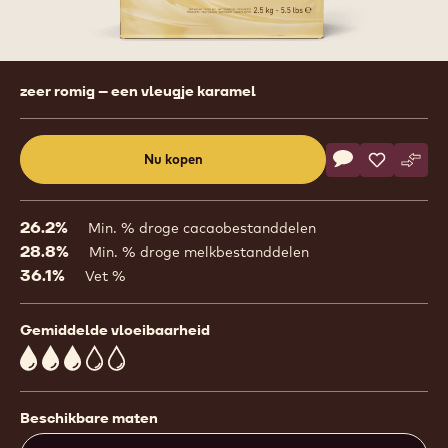
Product
zeer romig – een vleugje karamel
information
Actions
Nu kopen
Schrijf een co
- WNV
Opslaan
- WNV
Verge
- WN
(opens
a
modal
26.2%
Min. % droge cacaobestanddelen
window)
28.8%
Min. % droge melkbestanddelen
36.1%
Vet %
Gemiddelde vloeibaarheid
3
Beschikbare maten