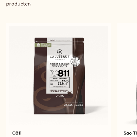
producten
C811
Sao 