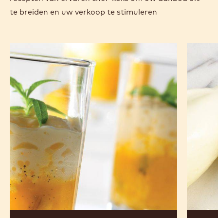
te breiden en uw verkoop te stimuleren
Lichte
Witte
witte
chocol
chocolademousse
op
en
basis
exotische
van
fruitsalade
ganach