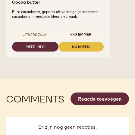
Cocoa butter
Pure cacaoboter, geperst uit volledige geroosterde
cacaobonen - neutrale kleur en smaak.
Beschikbare maten
4KG EMMER
VERGELIJK
-
COCOA
BUTTER
MEER INFO
NU KOPEN
-
-
COCOA
COCOA
BUTTER
BUTTER
COMMENTS
Reactie toevoegen
Er zijn nog geen reacties.