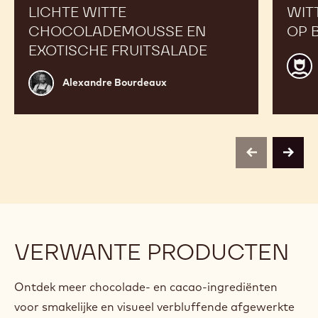
LICHTE WITTE
WIT
CHOCOLADEMOUSSE EN
OP 
EXOTISCHE FRUITSALADE
Calle
Alexandre
CHO
Alexandre Bourdeaux
Bourdeaux
ACA
centr
Belg
previous
next
VERWANTE PRODUCTEN
Ontdek meer chocolade- en cacao-ingrediënten
voor smakelijke en visueel verbluffende afgewerkte