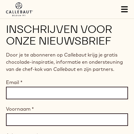
Skip to main content
Tog
mai
nav
INSCHRIJVEN VOOR
ONZE NIEUWSBRIEF
Door je te abonneren op
Callebaut
krijg je gratis
chocolade-inspiratie, informatie en ondersteuning
van de chef-kok van
Callebaut
en zijn partners.
Email
*
Voornaam
*