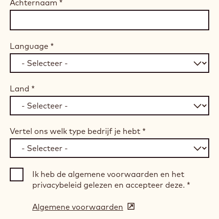
Achternaam
*
Language
*
Land
*
Vertel ons welk type bedrijf je hebt
*
Ik heb de algemene voorwaarden en het
privacybeleid gelezen en accepteer deze.
*
Algemene voorwaarden
(opens
in