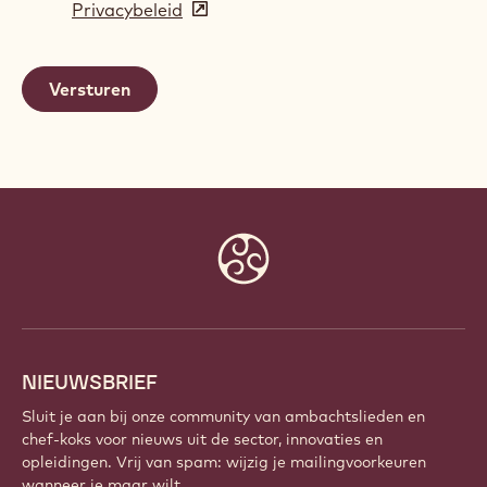
Privacybeleid
(opens
a
in
new
a
window)
new
window)
Website
info
NIEUWSBRIEF
Sluit je aan bij onze community van ambachtslieden en
chef-koks voor nieuws uit de sector, innovaties en
opleidingen. Vrij van spam: wijzig je mailingvoorkeuren
wanneer je maar wilt.