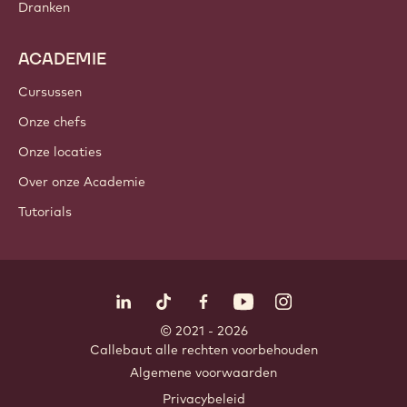
Dranken
ACADEMIE
Cursussen
Onze chefs
Onze locaties
Over onze Academie
Tutorials
Volg ons
LinkedIn
TikTok
Opens in a new window.
Opens in a new window.
Facebook
YouTube
Opens in a new window
Instagram
Opens in a new w
Opens in
© 2021 - 2026
Callebaut
.
alle rechten voorbehouden
Footer
Algemene voorwaarden
-
Privacybeleid