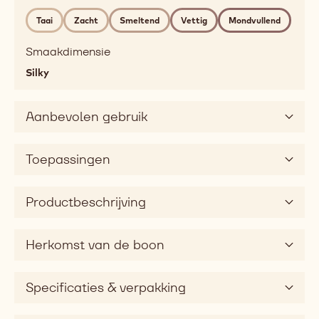
classic
Taai
Zacht
Smeltend
Vettig
Mondvullend
caramel
Mondgevoel
Smaakdimensie
chewy,
Silky
soft,
melting,
fatty,
Aanbevolen gebruik
mouthcoating
Smaak
Toepassingen
sweet
Smaakdimensie
silky
Productbeschrijving
Herkomst van de boon
Specificaties & verpakking