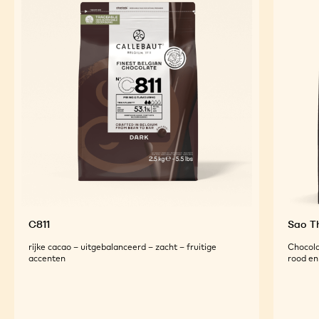
C811
Sao 
rijke cacao – uitgebalanceerd – zacht – fruitige
Chocola
accenten
rood en 