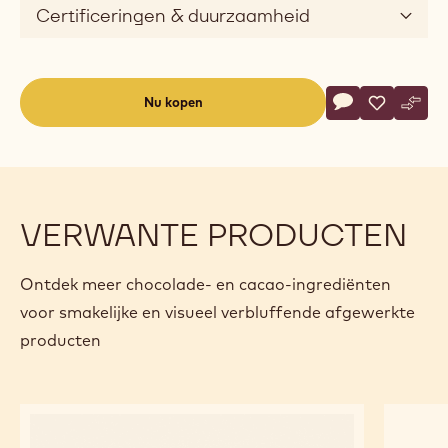
Certificeringen & duurzaamheid
Actions
Nu kopen
Schrijf een co
- 823 Fairtrade
Opslaan
- 823 Fair
Verge
- 823
(opens
a
modal
window)
VERWANTE PRODUCTEN
Ontdek meer chocolade- en cacao-ingrediënten
voor smakelijke en visueel verbluffende afgewerkte
producten