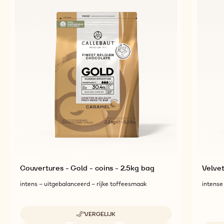
Couvertures - Gold - coins - 2.5kg bag
Velve
intens – uitgebalanceerd – rijke toffeesmaak
intense
VERGELIJK
-