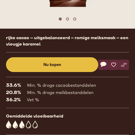
Move to slide 1
Move to slide 2
Move to slide 3
Product
rijke cacao – uitgebalanceerd – romige melksmaak – een
information
vleugje karamel
Actions
Nu kopen
Schrijf een co
- 823 Fairtrade
Opslaan
- 823 Fair
Verge
- 823
(opens
a
modal
33.6%
Min. % droge cacaobestanddelen
window)
20.8%
Min. % droge melkbestanddelen
36.2%
Vet %
Gemiddelde vloeibaarheid
3