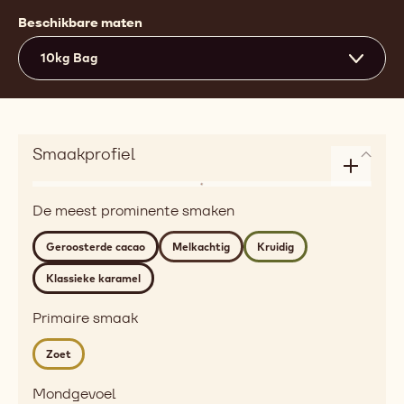
Beschikbare maten
10kg Bag
Smaakprofiel
Enlarge
Aroma
taste
De meest prominente smaken
dairy,
profile
roasted,
Geroosterde cacao
Melkachtig
Kruidig
golden
Klassieke karamel
Detailed
flavor
Primaire smaak
roasted
cocoa,
Zoet
milky,
spicy,
Mondgevoel