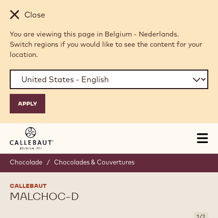
Skip to main content
Close
You are viewing this page in Belgium - Nederlands.
Switch regions if you would like to see the content for your
location.
Tog
mai
nav
Chocolade
/
Chocolades & Couvertures
CALLEBAUT
MALCHOC-D
1
/
2