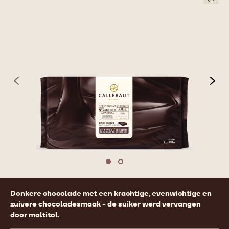
previous
nex
Move to slide 1
Move to slide 2
Product
Donkere chocolade met een krachtige, evenwichtige en
information
zuivere chocoladesmaak - de suiker werd vervangen
door maltitol.