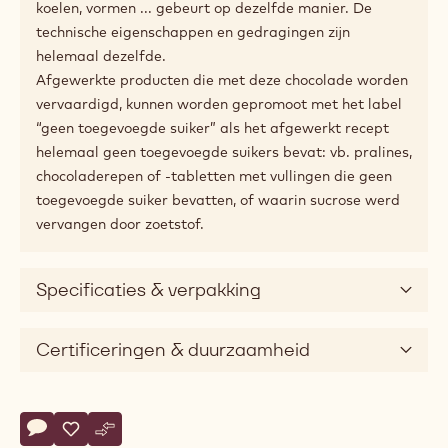
koelen, vormen ... gebeurt op dezelfde manier. De
technische eigenschappen en gedragingen zijn
helemaal dezelfde.
Afgewerkte producten die met deze chocolade worden
vervaardigd, kunnen worden gepromoot met het label
“geen toegevoegde suiker” als het afgewerkt recept
helemaal geen toegevoegde suikers bevat: vb. pralines,
chocoladerepen of -tabletten met vullingen die geen
toegevoegde suiker bevatten, of waarin sucrose werd
vervangen door zoetstof.
Specificaties & verpakking
Certificeringen & duurzaamheid
Actions
Schrijf een commentaar op
- MALCHOC-D
Opslaan
- MALCHOC-D
Vergelijk
- MALCHOC-D