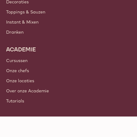
Decoraties
Toppings & Sauzen
Instant & Mixen
Dranken
ACADEMIE
Cursussen
Onze chefs
Onze locaties
Over onze Academie
Tutorials
Volg ons
LinkedIn
TikTok
Opens in a new window.
Opens in a new window.
Facebook
YouTube
Opens in a new window
Instagram
Opens in a new w
Opens in