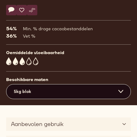
Actions
Schrijf een commentaar op
- MALCHOC-D
Opslaan
- MALCHOC-D
Vergelijk
- MALCHOC-D
54%
Min. % droge cacaobestanddelen
36%
Vet %
Gemiddelde vloeibaarheid
3
Beschikbare maten
5kg blok
Aanbevolen gebruik