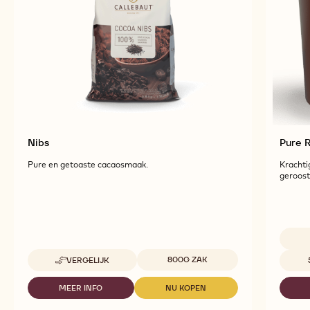
Nibs
Pure 
Pure en getoaste cacaosmaak.
Krachti
geroost
Beschikbare maten
Beschi
800G ZAK
VERGELIJK
-
NIBS
MEER INFO
NU KOPEN
-
-
NIBS
NIBS