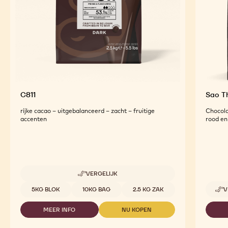
C811
Sao 
rijke cacao – uitgebalanceerd – zacht – fruitige
Chocola
accenten
rood en 
VERGELIJK
-
C811
Beschikbare maten
5KG BLOK
10KG BAG
2.5 KG ZAK
V
MEER INFO
NU KOPEN
-
-
C811
C811