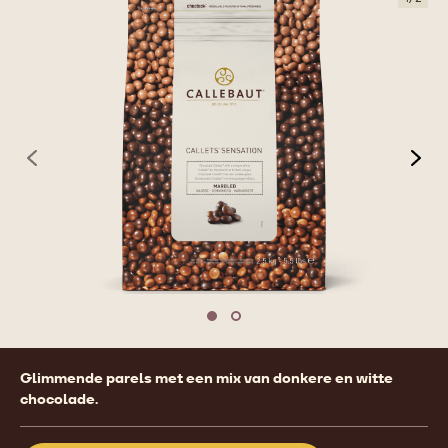
previous
nex
Move to slide 1
Move to slide 2
Product
Glimmende parels met een mix van donkere en witte
information
chocolade.