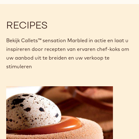
modal
window)
RECIPES
Bekijk Callets™ sensation Marbled in actie en laat u
inspireren door recepten van ervaren chef-koks om
uw aanbod uit te breiden en uw verkoop te
stimuleren
Arriba
chocolate
Easter
Nest