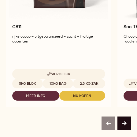
C811
Sao 
rijke cacao – uitgebalanceerd – zacht – fruitige
Chocola
accenten
rood en 
VERGELIJK
-
C811
Beschikbare maten
5KG BLOK
10KG BAG
2.5 KG ZAK
V
MEER INFO
NU KOPEN
-
-
C811
C811
previous
next