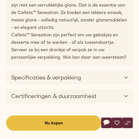
zijn met een verrukkelijke glans. Dat is de essentie van
de Callets™ Sensation. Ze bieden een lekkere smaak,
mooie glans - volledig natuurlijk, zonder glansmiddelen
- en elegant uitzicht.
Callets™ Sensation zijn perfect om uw gebakjes en
desserts mee af te werken - of als tussendoortje.
Serveer ze bij een drankje of verpak ze in uw
persoonlijke verpakking. Wie kan daar aan weerstaan?
Specificaties & verpakking
Certificeringen & duurzaamheid
Actions
Nu kopen
Schrijf een co
- Callets™ sen
Opslaan
- Callets™
Verge
- Cal
(opens
a