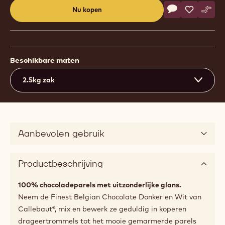
Actions
Nu kopen
Schrijf een co
- Callets™ sen
Opslaan
- Callets™
Verge
- Cal
(opens
a
modal
window)
Beschikbare maten
2.5kg zak
Aanbevolen gebruik
Productbeschrijving
100% chocoladeparels met uitzonderlijke glans.
Neem de Finest Belgian Chocolate Donker en Wit van
Callebaut®, mix en bewerk ze geduldig in koperen
drageertrommels tot het mooie gemarmerde parels