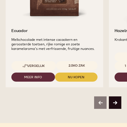
Ecuador
Hazeln
Melkchocolade met intense cacaokern en
Krokant
geroosterde toetsen, rijke romige en zoete
karamelaroma's met verfrissende, fruitige nuances.
Beschikbare maten
Beschi
2.5KG ZAK
VERGELIJK
1
-
ECUADOR
MEER INFO
NU KOPEN
-
-
ECUADOR
ECUADOR
previous
next