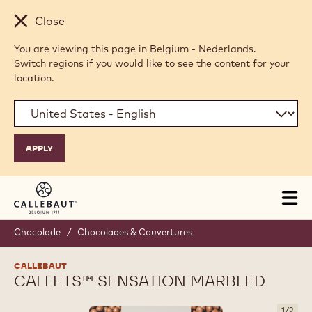
Skip to main content
Close
You are viewing this page in Belgium - Nederlands.
Switch regions if you would like to see the content for your
location.
Tog
mai
nav
Chocolade
/
Chocolades & Couvertures
CALLEBAUT
CALLETS™ SENSATION MARBLED
1
/
2