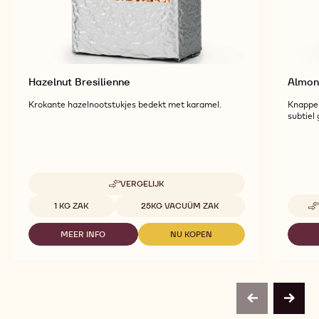
Hazelnut Bresilienne
Almon
Krokante hazelnootstukjes bedekt met karamel.
Knapper
subtiel