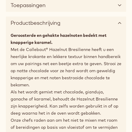
a
modal
window)
Beschikbare maten
25kg vacuüm zak
Aanbevolen gebruik
Toepassingen
Productbeschrijving
Geroosterde en gehakte hazelnoten bedekt met
knapperige karamel.
Met de Callebaut® Hazelnut Bresilienne heeft u een
heerlijke krokante en lekkere textuur binnen handbereik