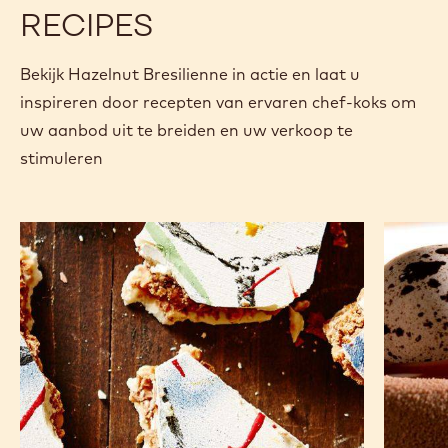
Certificeringen & duurzaamheid
Actions
Nu kopen
Schrijf een co
- Hazelnut Bres
Opslaan
- Hazelnut
Verge
- Haz
(opens
a
modal
window)
RECIPES
Bekijk Hazelnut Bresilienne in actie en laat u
inspireren door recepten van ervaren chef-koks om
uw aanbod uit te breiden en uw verkoop te
stimuleren