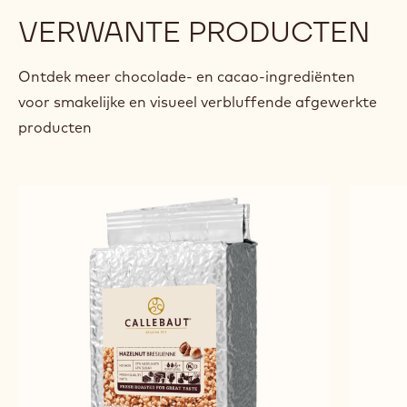
Philippe Vancayseele
Vancayseele
Axel
Sach
previous
next
VERWANTE PRODUCTEN
Ontdek meer chocolade- en cacao-ingrediënten
voor smakelijke en visueel verbluffende afgewerkte
producten