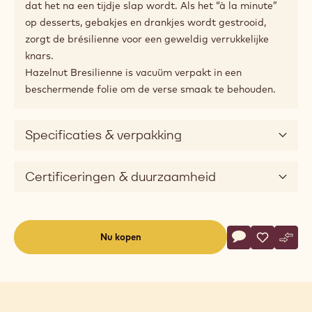
om uw pairings net een beetje extra te geven. Strooi ze
op natte chocolade voor ze hard wordt om geweldig
knapperige en met noten bestrooide chocolade te
bekomen.
Als het wordt gemixt met chocolade, gianduja,
ganache of karamel, behoudt de Hazelnut Bresilienne
zijn knapperigheid. Kan zelfs worden gebruikt in of op
deeg waarna het in de oven wordt gebakken.
Onze chefs raden aan om het niet te mixen met room
of bereidingen op basis van vloeistof om te vermijden
dat het na een tijdje slap wordt. Als het “à la minute”
op desserts, gebakjes en drankjes wordt gestrooid,
zorgt de brésilienne voor een geweldig verrukkelijke
knars.
Hazelnut Bresilienne is vacuüm verpakt in een
beschermende folie om de verse smaak te behouden.
Specificaties & verpakking