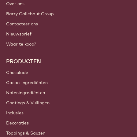
Meld je nu aan
Belgium - Nederlands
BELANGRIJKE LINKS
Footer
Callebaut
Recepten
Trends & Inspiratie
Duurzaamheid
Over ons
Barry Callebaut Group
Contacteer ons
Nieuwsbrief
Waar te koop?