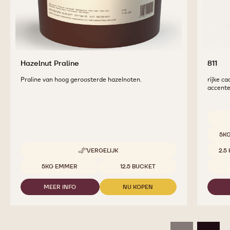
Hazelnut Praline
811
Praline van hoog geroosterde hazelnoten.
rijke ca
accent