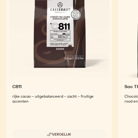
C811
Sao 
rijke cacao – uitgebalanceerd – zacht – fruitige
Chocola
accenten
rood en 
VERGELIJK
-