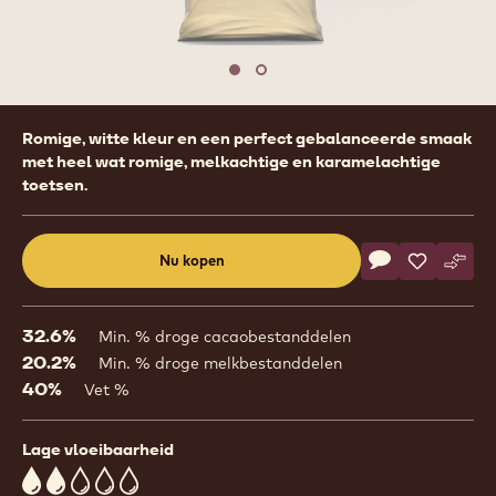
Move to slide 1
Move to slide 2
Product
Romige, witte kleur en een perfect gebalanceerde smaak
information
met heel wat romige, melkachtige en karamelachtige
toetsen.
Actions
Nu kopen
Schrijf een co
- CHW-S2BFTZ
Opslaan
- CHW-S2
Verge
- CH
(opens
a
modal
32.6%
Min. % droge cacaobestanddelen
window)
20.2%
Min. % droge melkbestanddelen
40%
Vet %
Lage vloeibaarheid
2