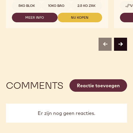
C811
Beschikbare maten
5KG BLOK
10KG BAG
2.5 KG ZAK
V
MEER INFO
NU KOPEN
-
-
C811
C811
previous
next
COMMENTS
Reactie toevoegen
Er zijn nog geen reacties.