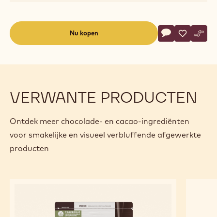
Actions
Nu kopen
Schrijf een co
- CHW-S2BFTZ
Opslaan
- CHW-S2
Verge
- CH
(opens
a
modal
window)
VERWANTE PRODUCTEN
Ontdek meer chocolade- en cacao-ingrediënten
voor smakelijke en visueel verbluffende afgewerkte
producten