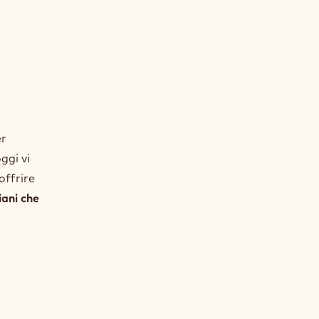
A
er
ggi vi
offrire
iani che