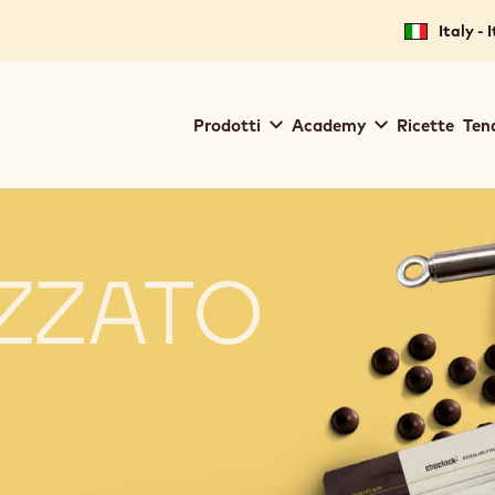
Italy - 
Main
Prodotti
Academy
Ricette
Ten
navigation
Callebaut
IZZATO