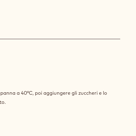
LATO
AYA™
la panna a 40°C, poi aggiungere gli zuccheri e lo
to.