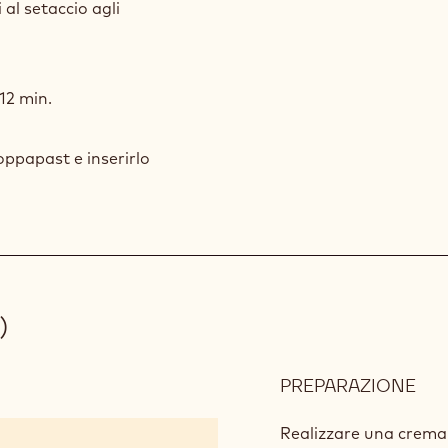
 al setaccio agli
12 min.
oppapast e inserirlo
)
PREPARAZIONE
:
MO
IN
Realizzare una crema