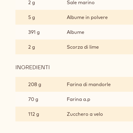
2 g
Sale marino
TEGLIA)
5 g
Albume in polvere
391 g
Albume
2 g
Scorza di lime
INGREDIENTI
:
DACQUOISE
AL
208 g
Farina di mandorle
LIME
(1
70 g
Farina a.p
TEGLIA)
112 g
Zucchero a velo