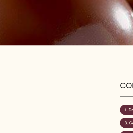
CON
Da
G