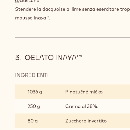
g/ciascuno.
Stendere la dacquoise al lime senza esercitare trop
mousse Inaya™.
GELATO INAYA™
INGREDIENTI
:
GELATO
INAYA™
1036 g
Plnotučné mléko
250 g
Crema al 38%.
80 g
Zucchero invertito