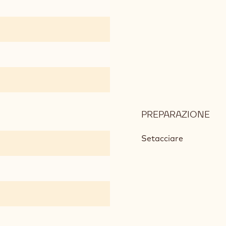
TEG
PREPARAZIONE
:
DA
AL
Setacciare
LI
(1
TEG