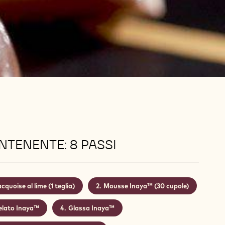
TENENTE: 8 PASSI
cquoise al lime (1 teglia)
Mousse Inaya™ (30 cupole)
elato Inaya™
Glassa Inaya™