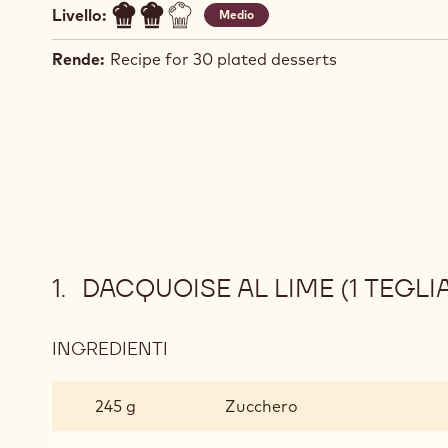
Livello:
Medio
Rende:
Recipe for 30 plated desserts
DACQUOISE AL LIME (1 TEGLI
INGREDIENTI
:
DACQUOISE
AL
245 g
Zucchero
LIME
(1