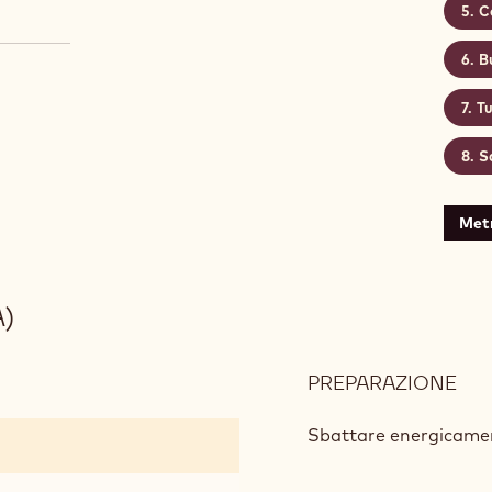
C
B
Tu
Sa
Met
A)
PREPARAZIONE
:
DA
AL
Sbattare energicame
LI
(1