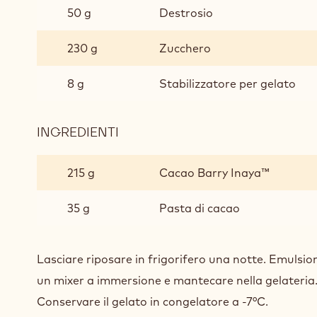
50 g
Destrosio
230 g
Zucchero
8 g
Stabilizzatore per gelato
INGREDIENTI
:
GELATO
INAYA™
215 g
Cacao Barry Inaya™
35 g
Pasta di cacao
Lasciare riposare in frigorifero una notte. Emuls
un mixer a immersione e mantecare nella gelateria
Conservare il gelato in congelatore a -7°C.