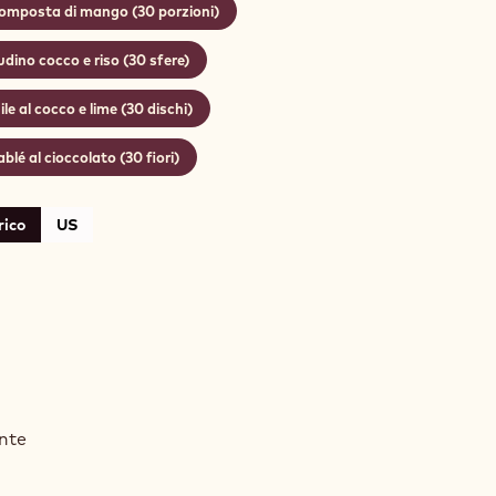
omposta di mango (30 porzioni)
udino cocco e riso (30 sfere)
ile al cocco e lime (30 dischi)
blé al cioccolato (30 fiori)
rico
US
CQUOISE
nte
ME