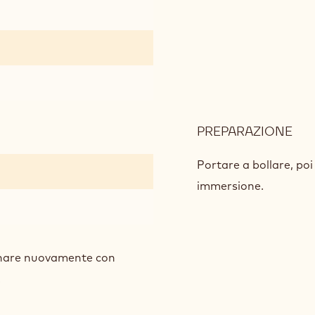
PREPARAZIONE
:
GE
IN
Portare a bollare, poi
immersione.
ionare nuovamente con
.