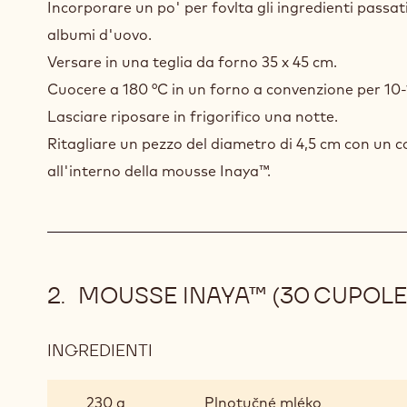
Incorporare un po' per fovlta gli ingredienti passati
albumi d'uovo.
Versare in una teglia da forno 35 x 45 cm.
Cuocere a 180 °C in un forno a convenzione per 10-
Lasciare riposare in frigorifico una notte.
Ritagliare un pezzo del diametro di 4,5 cm con un c
all'interno della mousse Inaya™.
MOUSSE INAYA™ (30 CUPOLE
INGREDIENTI
:
MOUSSE
INAYA™
230 g
Plnotučné mléko