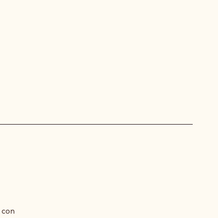
USSE
AYA™
 con