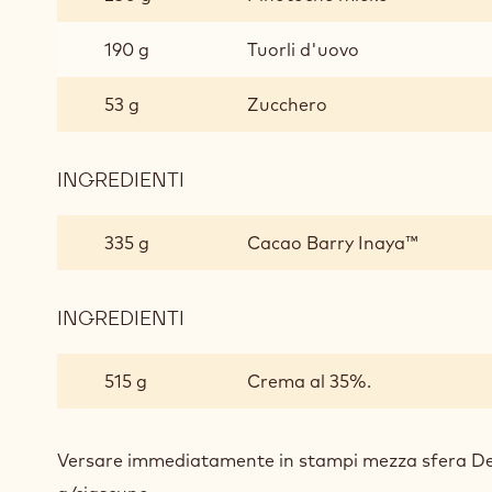
(30
CUPOLE)
190 g
Tuorli d'uovo
53 g
Zucchero
INGREDIENTI
:
MOUSSE
INAYA™
335 g
Cacao Barry Inaya™
(30
CUPOLE)
INGREDIENTI
:
MOUSSE
INAYA™
515 g
Crema al 35%.
(30
CUPOLE)
Versare immediatamente in stampi mezza sfera D