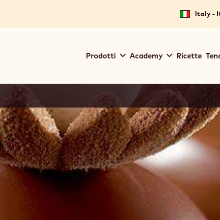
Italy - 
Main
Prodotti
Academy
Ricette
Ten
navigation
Callebaut