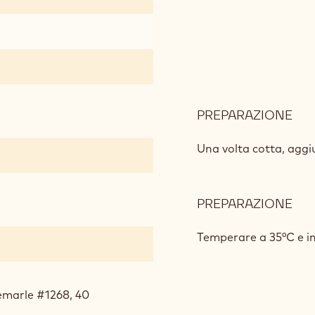
(30
CU
PREPARAZIONE
:
MO
IN
Una volta cotta, agg
(30
CU
PREPARAZIONE
:
MO
IN
Temperare a 35°C e i
(30
CU
emarle #1268, 40