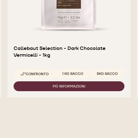
Callebaut Selection - Dark Chocolate
Vermicelli - 1kg
Dimensioni disponibili
1 KG SACCO
5KG SACCO
CONFRONTO
-
CALLEBAUT
SELECTION
PIÙ INFORMAZIONI
-
-
CALLEBAUT
DARK
SELECTION
CHOCOLATE
-
VERMICELLI
DARK
-
CHOCOLATE
1KG
VERMICELLI
-
1KG