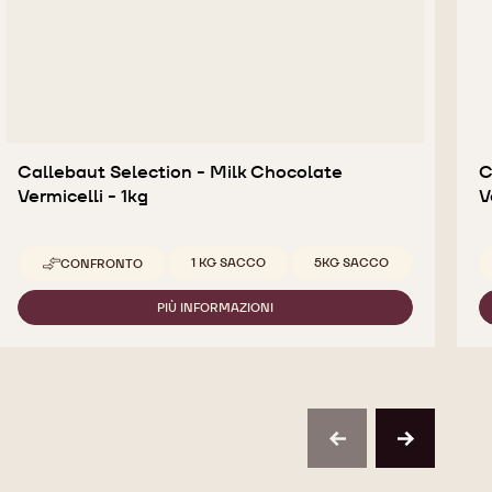
Callebaut Selection - Milk Chocolate
C
Vermicelli - 1kg
V
Dimensioni disponibili
1 KG SACCO
5KG SACCO
CONFRONTO
-
CALLEBAUT
SELECTION
PIÙ INFORMAZIONI
-
-
CALLEBAUT
MILK
SELECTION
CHOCOLATE
-
VERMICELLI
MILK
-
CHOCOLATE
1KG
VERMICELLI
-
previous
next
1KG