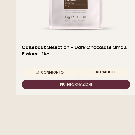
Callebaut Selection - Dark Chocolate Small
Flakes - 1kg
Dimensioni disponibili
1 KG SACCO
CONFRONTO
-
CALLEBAUT
SELECTION
PIÙ INFORMAZIONI
-
-
CALLEBAUT
DARK
SELECTION
CHOCOLATE
-
SMALL
DARK
FLAKES
CHOCOLATE
-
SMALL
1KG
FLAKES
-
1KG