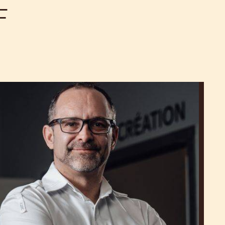
F
Nicolas
Dutertre