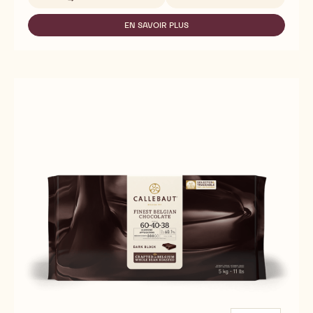
-
3826
EN SAVOIR PLUS
-
3826