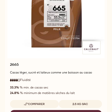
2665
Cacao léger, sucré et laiteux comme une boisson au cacao
Fluidité
:
4
4
haute
out
33.3%
% min. de cacao sec
fluidité
of
24.8%
% minimum de matières sèches du lait
5
Tailles disponibles
COMPARER
2.5 KG SAC
-
2665