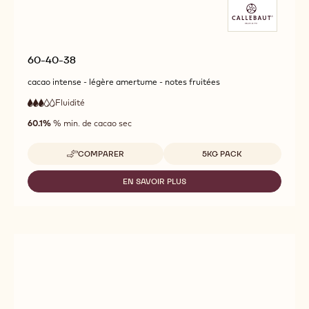
60-40-38
cacao intense - légère amertume - notes fruitées
Fluidité
:
3
3
fluidité
out
60.1%
% min. de cacao sec
moyenne
of
5
Tailles disponibles
COMPARER
5KG PACK
-
60-
40-
EN SAVOIR PLUS
-
38
60-
40-
38