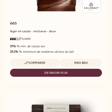
665
léger en cacao - onctueux - doux
Fluidité
:
3
3
fluidité
out
31%
% min. de cacao sec
moyenne
of
25.1%
% minimum de matières sèches du lait
5
Tailles disponibles
COMPARER
10KG BAG
-
665
EN SAVOIR PLUS
-
665