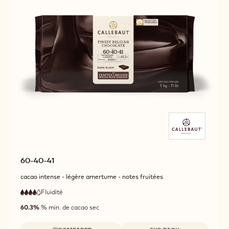
60-40-41
cacao intense - légère amertume - notes fruitées
Fluidité
:
4
4
haute
out
60.3%
% min. de cacao sec
fluidité
of
5
Tailles disponibles