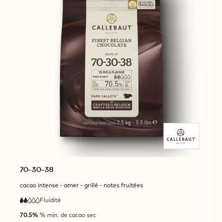
70-30-38
cacao intense - amer - grillé - notes fruitées
Fluidité
:
2
2
faible
out
70.5%
% min. de cacao sec
fluidité