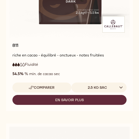
811
riche en cacao - équilibré - onctueux - notes fruitées
Fluidité
:
3
3
fluidité
out
54.5%
% min. de cacao sec
moyenne
of
5
Tailles disponibles
COMPARER
2.5 KG SAC
-
811
EN SAVOIR PLUS
-
811