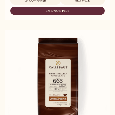
COMPARER
5KG PACK
-
60-
40-
EN SAVOIR PLUS
-
41
60-
40-
41