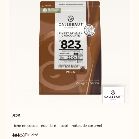
823
riche en cacao - équilibré - lacté - notes de caramel
Fluidité
:
3