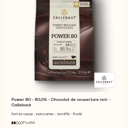
Power 80 - 80,5% - Chocolat de couverture noir -
Callebaut
fort en cacao - extra amer - torréfié - fruité
Fluidité
:
2
2
faible