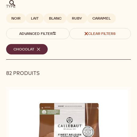
Chercher
TYPE
NOIR
LAIT
BLANC
RUBY
CARAMEL
ADVANCED FILTER
CLEAR FILTERS
Filtres
CHOCOLAT
-
REMOVE
sélectionnés
FILTER
82 PRODUITS
Results