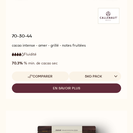
70-30-44
cacao intense - amer - grillé - notes fruitées
Fluidité
:
4
4
haute
out
70.3%
% min. de cacao sec
fluidité
of
5
Tailles disponibles
COMPARER
5KG PACK
-
70-
30-
EN SAVOIR PLUS
-
44
70-
30-
44