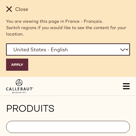
Skip to main content
Close
You are viewing this page in France - Français.
Switch regions if you would like to see the content for your
location.
Tog
mai
nav
PRODUITS
Filters
Filters:
Chercher
search