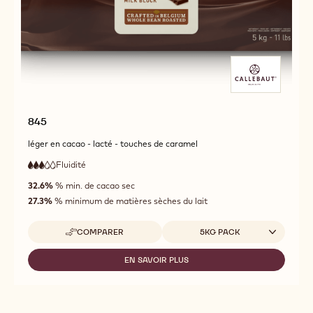
845
léger en cacao - lacté - touches de caramel
Fluidité
:
3
3
fluidité
out
32.6%
% min. de cacao sec
moyenne
of
27.3%
% minimum de matières sèches du lait
5
Tailles disponibles
COMPARER
5KG PACK
-
845
EN SAVOIR PLUS
-
845