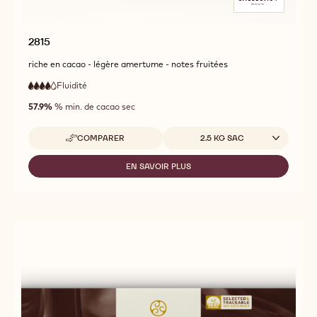
2815
riche en cacao - légère amertume - notes fruitées
Fluidité
:
4
4
haute
out
57.9%
% min. de cacao sec
fluidité
of
5
Tailles disponibles
COMPARER
2.5 KG SAC
-
2815
EN SAVOIR PLUS
-
2815