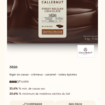
3826
léger en cacao - crémeux - caramel - notes épicées
Fluidité
:
4
4
haute
out
33.4%
% min. de cacao sec
fluidité
of
20.6%
% minimum de matières sèches du lait
5
Tailles disponibles
COMPARER
5KG PACK