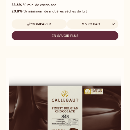
3
fluidité
out
33.6%
% min. de cacao sec
moyenne
of
20.8%
% minimum de matières sèches du lait
5
Tailles disponibles
COMPARER
2.5 KG SAC
-
823
EN SAVOIR PLUS
-
823