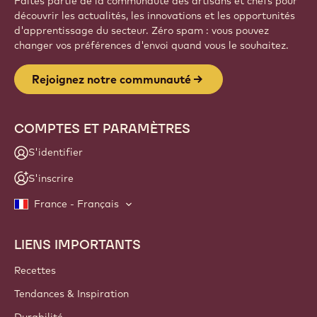
Faites partie de la communauté des artisans et chefs pour
découvrir les actualités, les innovations et les opportunités
d'apprentissage du secteur. Zéro spam : vous pouvez
changer vos préférences d'envoi quand vous le souhaitez.
Rejoignez notre communauté
COMPTES ET PARAMÈTRES
S'identifier
S'inscrire
France - Français
LIENS IMPORTANTS
Footer
Callebaut
Recettes
Tendances & Inspiration