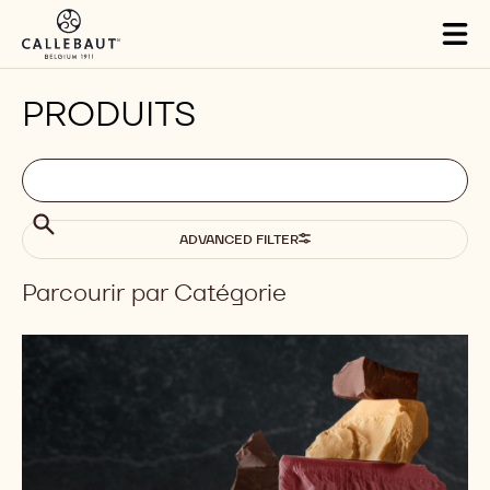
Skip to main content
Tog
mai
nav
PRODUITS
Filters
Filters:
Chercher
search
Chercher
ADVANCED FILTER
Parcourir par Catégorie
Results