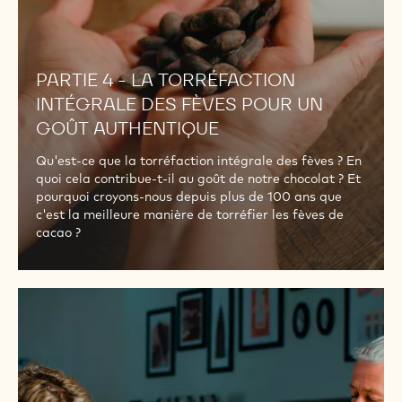
POUR
UN
GOÛT
PARTIE 4 - LA TORRÉFACTION
AUTHENTIQUE
INTÉGRALE DES FÈVES POUR UN
GOÛT AUTHENTIQUE
Qu'est-ce que la torréfaction intégrale des fèves ? En
quoi cela contribue-t-il au goût de notre chocolat ? Et
pourquoi croyons-nous depuis plus de 100 ans que
c'est la meilleure manière de torréfier les fèves de
cacao ?
PARTIE
5
-
LA
LIQUEUR