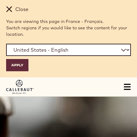
Skip to main content
Close
You are viewing this page in France - Français.
Switch regions if you would like to see the content for your
location.
Tog
mai
nav