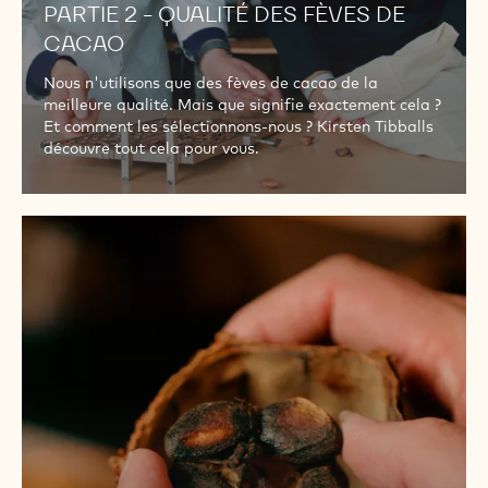
PARTIE 2 - QUALITÉ DES FÈVES DE
CACAO
Nous n'utilisons que des fèves de cacao de la
meilleure qualité. Mais que signifie exactement cela ?
Et comment les sélectionnons-nous ? Kirsten Tibballs
découvre tout cela pour vous.
PARTIE
3
-
LA
COMPOSITION
DE
NOTRE
MÉLANGE
DE
FÈVES