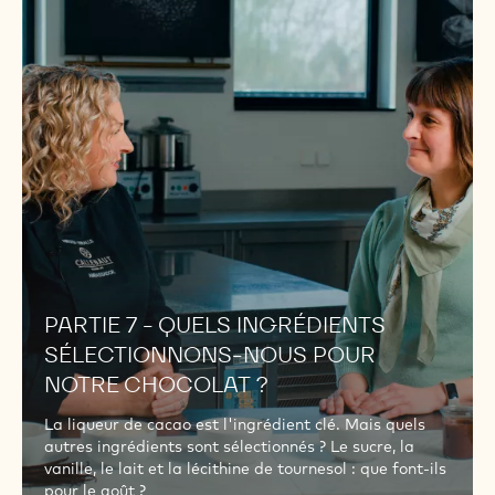
PARTIE
7
-
QUELS
INGRÉDIENTS
SÉLECTIONNONS-
NOUS
POUR
NOTRE
CHOCOLAT
?
PARTIE 7 - QUELS INGRÉDIENTS
SÉLECTIONNONS-NOUS POUR
NOTRE CHOCOLAT ?
La liqueur de cacao est l'ingrédient clé. Mais quels
autres ingrédients sont sélectionnés ? Le sucre, la
vanille, le lait et la lécithine de tournesol : que font-ils
pour le goût ?