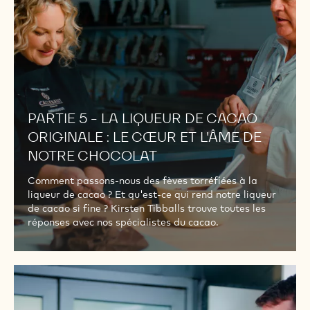
DE
CACAO
ORIGINALE
:
LE
CŒUR
ET
PARTIE 5 - LA LIQUEUR DE CACAO
L'ÂME
ORIGINALE : LE CŒUR ET L'ÂME DE
DE
NOTRE
NOTRE CHOCOLAT
CHOCOLAT
Comment passons-nous des fèves torréfiées à la
liqueur de cacao ? Et qu'est-ce qui rend notre liqueur
de cacao si fine ? Kirsten Tibballs trouve toutes les
réponses avec nos spécialistes du cacao.
PARTIE
6
-