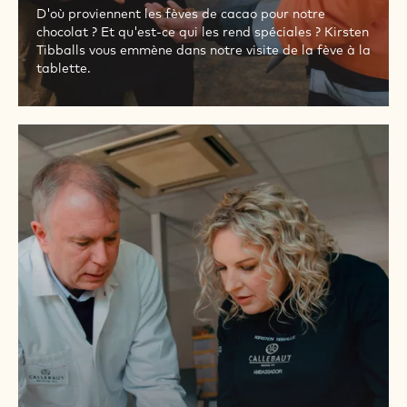
D'où proviennent les fèves de cacao pour notre
chocolat ? Et qu'est-ce qui les rend spéciales ? Kirsten
Tibballs vous emmène dans notre visite de la fève à la
tablette.
PARTIE
2
-
QUALITÉ
DES
FÈVES
DE
CACAO