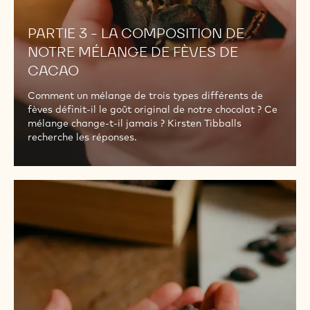
DE
CACAO
PARTIE 3 - LA COMPOSITION DE
NOTRE MÉLANGE DE FÈVES DE
CACAO
Comment un mélange de trois types différents de
fèves définit-il le goût original de notre chocolat ? Ce
mélange change-t-il jamais ? Kirsten Tibballs
recherche les réponses.
PARTIE
4
-
LA
TORRÉFACTION
INTÉGRALE
DES
FÈVES