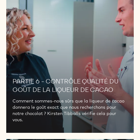
CONTRÔLE
QUALITÉ
DU
GOÛT
DE
LA
LIQUEUR
DE
CACAO
PARTIE 6 - CONTRÔLE QUALITÉ DU
GOÛT DE LA LIQUEUR DE CACAO
Comment sommes-nous sûrs que la liqueur de cacao
donnera le goût exact que nous recherchons pour
notre chocolat ? Kirsten Tibballs vérifie cela pour
vous.