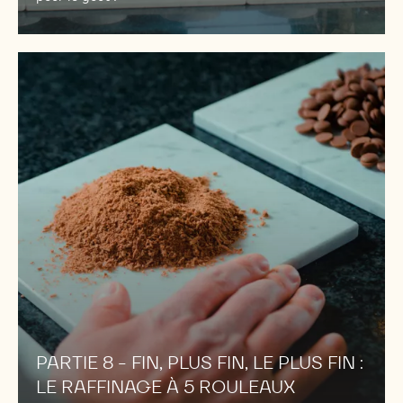
PARTIE
8
-
FIN,
PLUS
FIN,
LE
PLUS
FIN
:
LE
RAFFINAGE
À
5
PARTIE 8 - FIN, PLUS FIN, LE PLUS FIN :
ROULEAUX
LE RAFFINAGE À 5 ROULEAUX