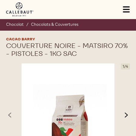
Skip to main content
Tog
mai
nav
Chocolat
/
Chocolats & Couvertures
CACAO BARRY
COUVERTURE NOIRE - MATSIRO 70%
- PISTOLES - 1KG SAC
1
/
4
previous
nex