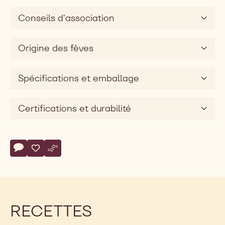
Conseils d'association
Origine des fèves
Spécifications et emballage
Certifications et durabilité
Actions
Écrire un commentaire
- COUVERTURE NOIRE - MATSIRO 70% - PISTOLES - 1KG 
Sauvegarder
- COUVERTURE NOIRE - MATSIRO 70% - PISTOLES - 
Comparer
- COUVERTURE NOIRE - MATSIRO 70% - PISTOLE
RECETTES