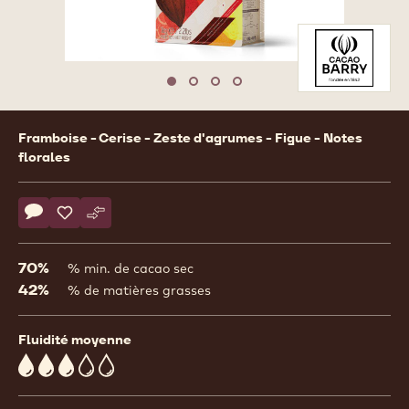
Move to slide 1
Move to slide 2
Move to slide 3
Move to slide 4
Product
Framboise - Cerise - Zeste d'agrumes - Figue - Notes
information
florales
Actions
Écrire un commentaire
- COUVERTURE NOIRE - MATSIRO 70% - PISTOLES - 1KG 
Sauvegarder
- COUVERTURE NOIRE - MATSIRO 70% - PISTOLES - 
Comparer
- COUVERTURE NOIRE - MATSIRO 70% - PISTOLE
70%
% min. de cacao sec
42%
% de matières grasses
Fluidité moyenne
3