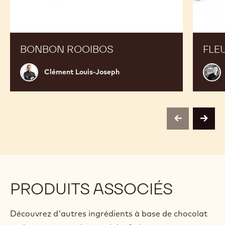
BONBON ROOIBOS
FLE
Clément
Aurél
Clément Louis-Joseph
Louis-
Trott
Joseph
previous
next
PRODUITS ASSOCIÉS
Découvrez d'autres ingrédients à base de chocolat