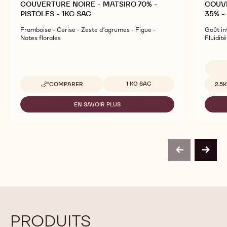
COUVERTURE NOIRE - MATSIRO 70% -
COUVE
PISTOLES - 1KG SAC
35% -
Framboise - Cerise - Zeste d'agrumes - Figue -
Goût in
Notes florales
Fluidité
Tailles disponibles
Tailles
1 KG SAC
COMPARER
2.5
-
COUVERTURE
NOIRE
EN SAVOIR PLUS
-
-
COUVERTURE
MATSIRO
NOIRE
70%
-
-
MATSIRO
PISTOLES
70%
-
previous
next
-
1KG
PISTOLES
SAC
-
1KG
SAC
PRODUITS