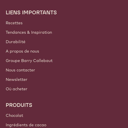
changer vos préférences d'envoi quand vous le souhaitez.
Rejoignez notre communauté
COMPTES ET PARAMÈTRES
S'identifier
S'inscrire
France - Français
LIENS IMPORTANTS
Footer
Callebaut
Recettes
Tendances & Inspiration
Durabilité
A propos de nous