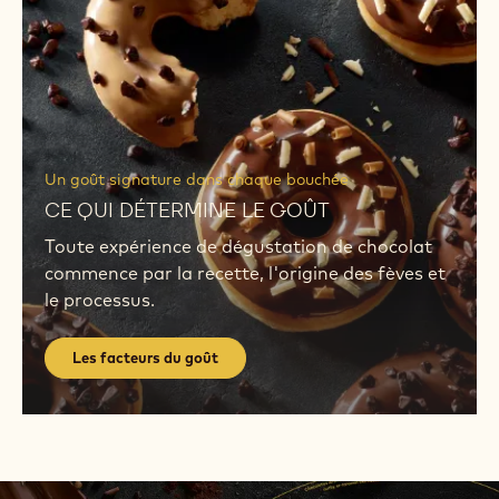
du
goût
Les
facteurs
Un goût signature dans chaque bouchée
du
CE QUI DÉTERMINE LE GOÛT
goût
Toute expérience de dégustation de chocolat
commence par la recette, l'origine des fèves et
le processus.
Les facteurs du goût