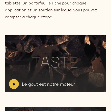
tablette, un portefeuille riche pour chaque
application et un soutien sur lequel vous pouvez
compter à chaque étape.
Lire
la
vidéo:
Le
goût
V
Le goût est notre moteur
est
i
notre
d
moteur
e
o
:
Découvrir