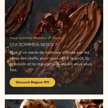
Belgium
1911
Découvrir
Belgium
Nous sommes Masters of Taste
1911
QUI SOMMES-NOUS ?
Plus d'un siècle de maîtrise, affinée par les
idées des chefs, pour vous offrir le goût, la
précision et la régularité auxquels vous vous
fiez.
Découvrir Belgium 1911
Les
facteurs