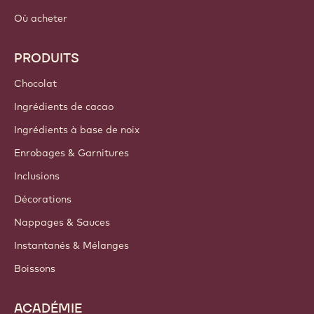
LIENS IMPORTANTS
Footer
Callebaut
Recettes
Tendances & Inspiration
Durabilité
A propos de nous
Groupe Barry Callebaut
Nous contacter
Newsletter
Où acheter
PRODUITS
Chocolat
Ingrédients de cacao
Ingrédients à base de noix