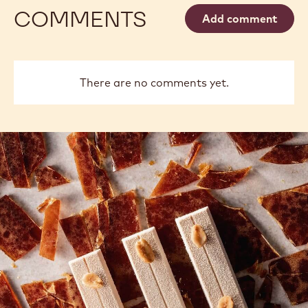
CHOCOLAT
Mart
Diez
Andrea
Andrea De Bellis
De
Bellis
previous
next
COMMENTS
Add comment
There are no comments yet.