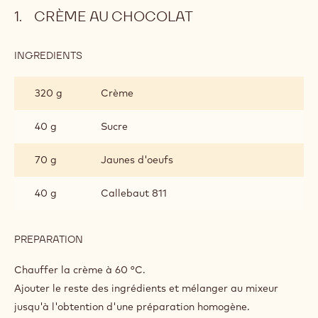
CONTAINING: 3 STEPS
Crème au chocolat
Crème à la vanille
Déco et finition
Metric
US
CRÈME AU CHOCOLAT
INGREDIENTS
:
CRÈME
AU
320 g
Crème
CHOCOLAT
40 g
Sucre