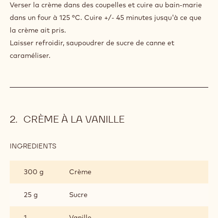
70 g
Jaunes d'oeufs
40 g
Callebaut 811
PREPARATION
:
CRÈME
AU
Chauffer la crème à 60 °C.
CHOCOLAT
Ajouter le reste des ingrédients et mélanger au mixeur
jusqu'à l'obtention d'une préparation homogène.
Verser la crème dans des coupelles et cuire au bain-marie
dans un four à 125 °C. Cuire +/- 45 minutes jusqu'à ce que
la crème ait pris.
Laisser refroidir, saupoudrer de sucre de canne et
caraméliser.