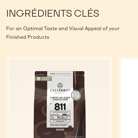
Décorer de CrispearlsTM Callebaut® au caramel au beurre
salé CEF-CC-CARAMEL-W97
Astuce !
Pour les vrais amateurs de sucré, soulignez vos crèmes
brulées d'un intense nappage caramel Callebaut®.
Nappage caramel Callebaut® prêt-à-l'emploi TOF-
6042CARA-Z38
INGRÉDIENTS CLÉS
For an Optimal Taste and Visual Appeal of your
Finished Products