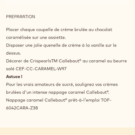
DÉCO ET FINITION
INGREDIENTS
:
DÉCO
ET
Q.S.
Cef-cc-caram
FINITION
Q.S.
Callebaut Caramel Topping
PREPARATION
:
DÉCO
ET
Placer chaque coupelle de crème brulée au chocolat
FINITION
caramélisée sur une assiette.
Disposer une jolie quenelle de crème à la vanille sur le
dessus.