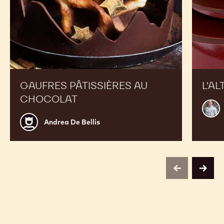
Gaufres
L'Alto
pâtissières
au
chocolat
GAUFRES PÂTISSIÈRES AU
L'AL