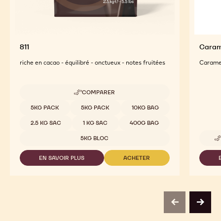
811
Caram
riche en cacao - équilibré - onctueux - notes fruitées
Caramel 
COMPARER
-