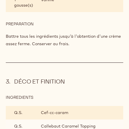
CRÈME À LA VANILLE
INGREDIENTS
:
CRÈME
À
300 g
Crème
LA
VANILLE
25 g
Sucre
1
Vanille
gousse(s)
PREPARATION
:
CRÈME
À
Battre tous les ingrédients jusqu'à l'obtention d'une crème
LA
assez ferme. Conserver au frais.
VANILLE