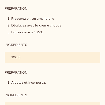
PREPARATION
:
CARAMEL
AU
Préparez un caramel blond.
CHOCOLAT
Déglacez avec la crème chaude.
Faites cuire à 106°C.
INGREDIENTS
:
CARAMEL
AU
100 g
CHOCOLAT
PREPARATION
:
CARAMEL
AU
Ajoutez et incorporez.
CHOCOLAT
INGREDIENTS
:
CARAMEL
AU