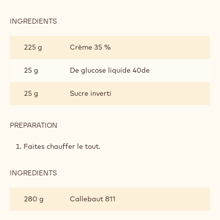
INGREDIENTS
:
GANACHE
MONTÉE
225 g
Crème 35 %
25 g
De glucose liquide 40de
25 g
Sucre inverti
PREPARATION
:
GANACHE
MONTÉE
Faites chauffer le tout.
INGREDIENTS
:
GANACHE
MONTÉE
280 g
Callebaut 811