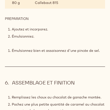
80 g
Callebaut 815
CHOCOLAT
PREPARATION
:
CARAMEL
AU
Ajoutez et incorporez.
CHOCOLAT
Émulsionniez.
Émulsionnez bien et assaisonnez d'une pincée de sel.
ASSEMBLAGE ET FINITION
Remplissez les choux au chocolat de ganache montée.
Pochez une plus petite quantité de caramel au chocolat