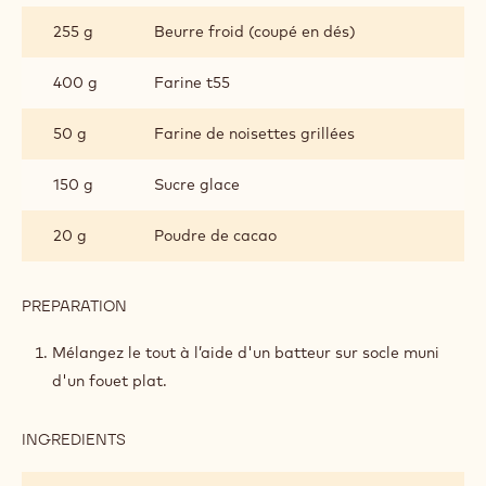
CROUSTILLANT
255 g
Beurre froid (coupé en dés)
AU
CACAO
400 g
Farine t55
50 g
Farine de noisettes grillées
150 g
Sucre glace
20 g
Poudre de cacao
PREPARATION
:
BISCUIT
CROUSTILLANT
Mélangez le tout à l’aide d'un batteur sur socle muni
AU
d'un fouet plat.
CACAO
INGREDIENTS
:
BISCUIT
CROUSTILLANT