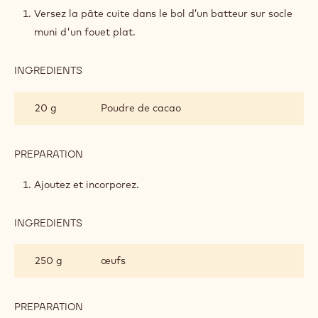
Versez la pâte cuite dans le bol d’un batteur sur socle
muni d'un fouet plat.
INGREDIENTS
:
CHOUX
AU
20 g
Poudre de cacao
CHOCOLAT
PREPARATION
:
CHOUX
AU
Ajoutez et incorporez.
CHOCOLAT
INGREDIENTS
:
CHOUX
AU
250 g
œufs
CHOCOLAT
PREPARATION
: