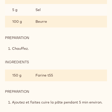
5 g
Sel
100 g
Beurre
PREPARATION
:
CHOUX
AU
Chauffez.
CHOCOLAT
INGREDIENTS
:
CHOUX
AU
150 g
Farine t55
CHOCOLAT
PREPARATION
:
CHOUX
AU
Ajoutez et faites cuire la pâte pendant 5 min environ.
CHOCOLAT