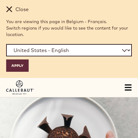
Skip to main content
Close
You are viewing this page in Belgium - Français.
Switch regions if you would like to see the content for your
location.
Tog
mai
nav