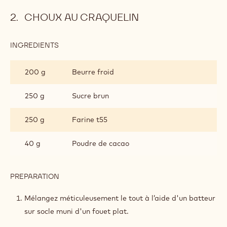
CHOUX AU CRAQUELIN
INGREDIENTS
:
CHOUX
AU
200 g
Beurre froid
CRAQUELIN
250 g
Sucre brun
250 g
Farine t55
40 g
Poudre de cacao
PREPARATION
:
CHOUX
AU
Mélangez méticuleusement le tout à l’aide d'un batteur
CRAQUELIN
sur socle muni d'un fouet plat.