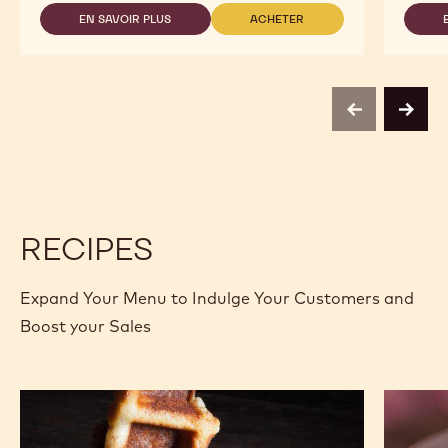
EN SAVOIR PLUS
ACHETER
-
-
811
811
previous
next
RECIPES
Expand Your Menu to Indulge Your Customers and
Boost your Sales
Gaufres
L'Alto
pâtissières