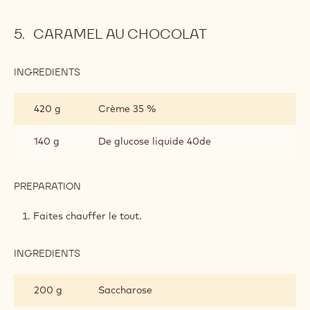
CARAMEL AU CHOCOLAT
INGREDIENTS
:
CARAMEL
AU
420 g
Crème 35 %
CHOCOLAT
140 g
De glucose liquide 40de
PREPARATION
:
CARAMEL
AU
Faites chauffer le tout.
CHOCOLAT
INGREDIENTS
:
CARAMEL
AU
200 g
Saccharose
CHOCOLAT