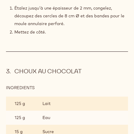
Étalez jusqu'à une épaisseur de 2 mm, congelez,
découpez des cercles de 8 cm Ø et des bandes pour le
moule annulaire perforé.
Mettez de côté.
CHOUX AU CHOCOLAT
INGREDIENTS
:
CHOUX
AU
125 g
Lait
CHOCOLAT
125 g
Eau
15 g
Sucre