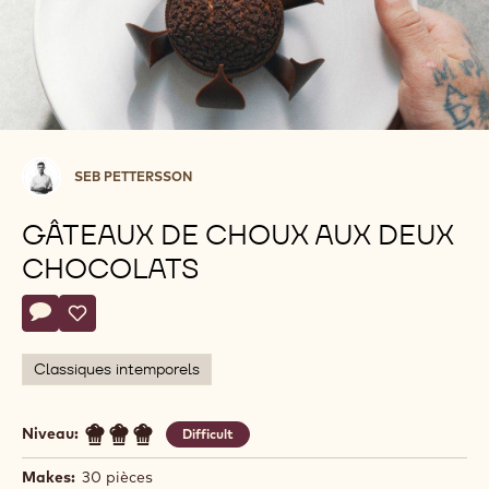
Seb
SEB PETTERSSON
Pettersson
GÂTEAUX DE CHOUX AUX DEUX
CHOCOLATS
Actions
Écrire un commentaire
- Gâteaux de choux aux deux chocolats
Sauvegarder
- Gâteaux de choux aux deux chocolats
Classiques intemporels
Niveau:
Difficult
Makes:
30 pièces