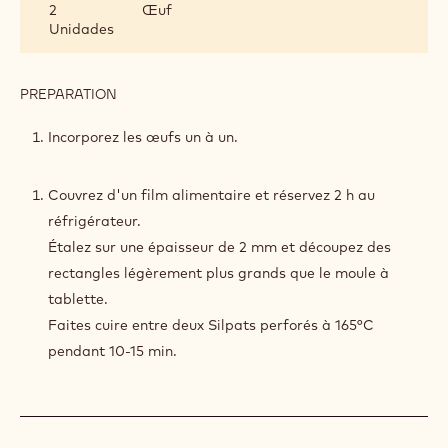
2
Œuf
AU
Unidades
CACAO
PREPARATION
:
BISCUIT
CROUSTILLANT
Incorporez les œufs un à un.
AU
CACAO
Couvrez d'un film alimentaire et réservez 2 h au
réfrigérateur.
Étalez sur une épaisseur de 2 mm et découpez des
rectangles légèrement plus grands que le moule à
tablette.
Faites cuire entre deux Silpats perforés à 165°C
pendant 10-15 min.