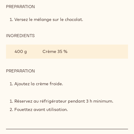
PREPARATION
:
GANACHE
MONTÉE
Versez le mélange sur le chocolat.
INGREDIENTS
:
GANACHE
MONTÉE
400 g
Crème 35 %
PREPARATION
:
GANACHE
MONTÉE
Ajoutez la crème froide.
Réservez au réfrigérateur pendant 3 h minimum.
Fouettez avant utilisation.