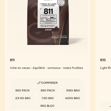
811
815
riche en cacao - équilibré - onctueux - notes fruitées
Light R
COMPARER
-
811
Tailles disponibles
5KG PACK
5KG PACK
10KG BAG
2.5 KG SAC
1 KG SAC
400G BAG
5KG BLOC