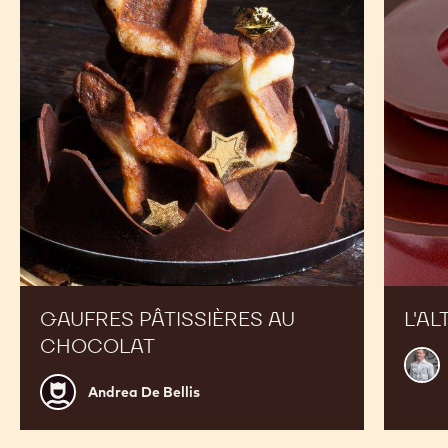
au
chocolat
GAUFRES PÂTISSIÈRES AU
L'AL
CHOCOLAT
Mart
Diez
Andrea
Andrea De Bellis
De
Bellis