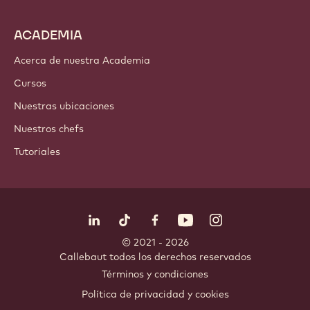
ACADEMIA
Acerca de nuestra Academia
Cursos
Nuestras ubicaciones
Nuestros chefs
Tutoriales
Síguenos
LinkedIn
TikTok
Opens in a new window.
Opens in a new window.
Facebook
YouTube
Opens in a new window
Instagram
Opens in a new w
Opens in
© 2021 - 2026
Callebaut
.
todos los derechos reservados
Footer
Términos y condiciones
-
Política de privacidad y cookies
meta