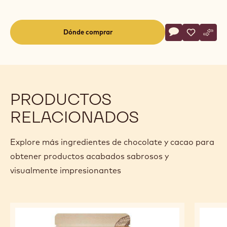
Actions
Dónde comprar
Escribe un com
- Lactée Supér
Salvar
- Lactée S
Comp
- Lac
(opens
a
modal
window)
PRODUCTOS
RELACIONADOS
Explore más ingredientes de chocolate y cacao para
obtener productos acabados sabrosos y
visualmente impresionantes