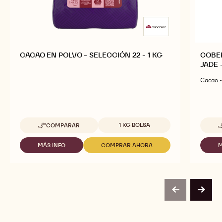
CACAO EN POLVO - SELECCIÓN 22 - 1 KG
COBE
JADE 
Cacao -