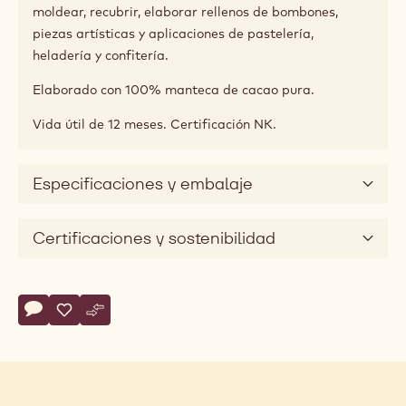
Descripción del producto
Chocovic Napal es una cobertura de chocolate blanco
clásico con un 29,6% de sólidos secos de cacao, un
22,1% de sólidos lácteos y un 33,7% de materia grasa.
Perfil cremoso y equilibrado con intenso sabor lácteo,
notas de vainilla y un toque de caramelo.
Fluidez de 3 gotas en formato easy melt, ideal para
moldear, recubrir, elaborar rellenos de bombones,
piezas artísticas y aplicaciones de pastelería,
heladería y confitería.
Elaborado con 100% manteca de cacao pura.
Vida útil de 12 meses. Certificación NK.