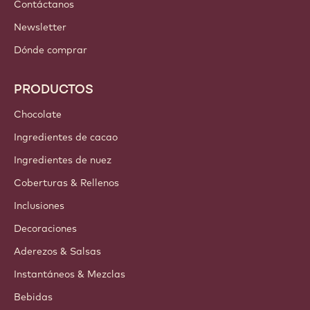
Iberia - Español
ENLACES IMPORTANTES
Footer
Callebaut
Recetas
Tendencias e Inspiración
Sostenibilidad
Acerca de nosotros
Barry Callebaut Group
Contáctanos
Newsletter
Dónde comprar
PRODUCTOS
Chocolate