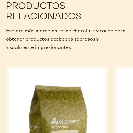
Especificaciones y embalaje
Certificaciones y sostenibilidad
Actions
Escriba un comentario
- CHOCOLATE BLANCO - CHOCOVIC NAPAL - GOTAS - 1,5
Guardar
- CHOCOLATE BLANCO - CHOCOVIC NAPAL - GOTAS -
Comparar
- CHOCOLATE BLANCO - CHOCOVIC NAPAL - GOT
PRODUCTOS
RELACIONADOS
Explore más ingredientes de chocolate y cacao para
obtener productos acabados sabrosos y
visualmente impresionantes