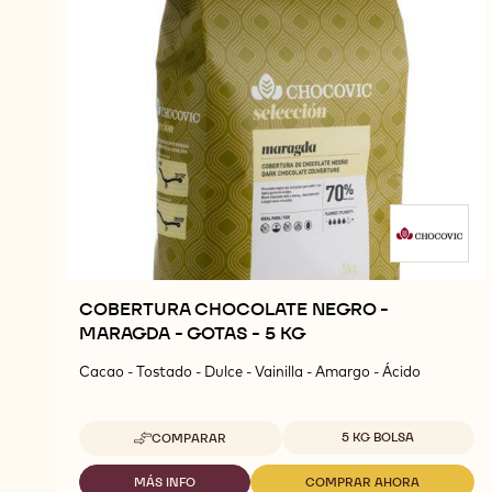
COBERTURA CHOCOLATE NEGRO -
MARAGDA - GOTAS - 5 KG
Cacao - Tostado - Dulce - Vainilla - Amargo - Ácido
Tamaños disponibles
5 KG BOLSA
COMPARAR
-
COBERTURA
CHOCOLATE
MÁS INFO
COMPRAR AHORA
-
-