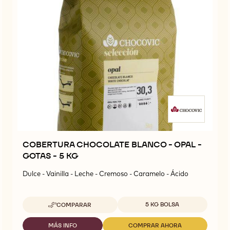
COBERTURA CHOCOLATE BLANCO - OPAL -
GOTAS - 5 KG
Dulce - Vainilla - Leche - Cremoso - Caramelo - Ácido
Tamaños disponibles
5 KG BOLSA
COMPARAR
-
COBERTURA
CHOCOLATE
MÁS INFO
COMPRAR AHORA
-
-