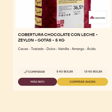
COBERTURA CHOCOLATE CON LECHE -
ZEYLON - GOTAS - 5 KG
Cacao - Tostado - Dulce - Vainilla - Amargo - Ácido
Tamaños disponibles
5 KG BOLSA
1.5 KG BOLSA
COMPARAR
-
COBERTURA
CHOCOLATE
MÁS INFO
COMPRAR AHORA
-
-
CON
COBERTURA
COBERTURA
LECHE
CHOCOLATE
CHOCOLATE
-
CON
CON
ZEYLON
LECHE
LECHE
-
-
-
GOTAS
ZEYLON
ZEYLON
-
-
-