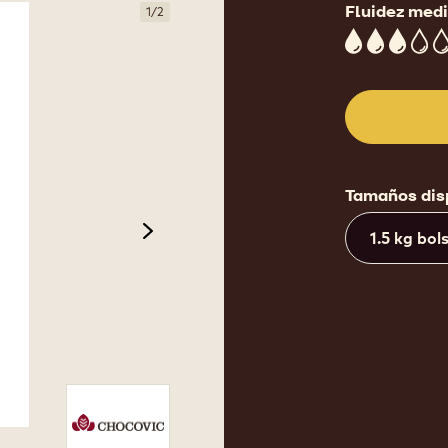
Fluidez med
1
/
2
3
Tamaños dis
1.5 kg bol
next