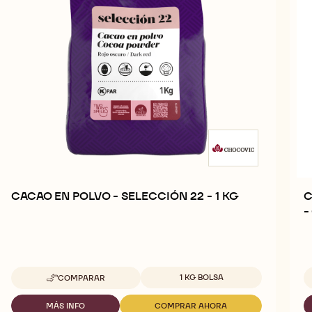
CACAO EN POLVO - SELECCIÓN 22 - 1 KG
C
-
Tamaños disponibles
1 KG BOLSA
COMPARAR
-
CACAO
EN
MÁS INFO
COMPRAR AHORA
-
-