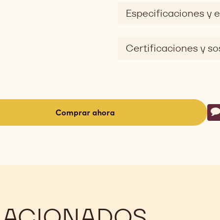
Especificaciones y 
Certificaciones y so
Ac
Comprar ahora
E
-
(opens
a
modal
window)
LACIONADOS