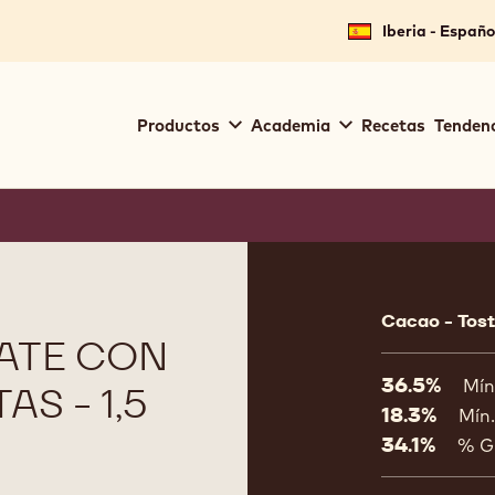
Iberia - Españo
Main
Productos
Academia
Recetas
Tendenc
navigation
Callebaut
Product
informat
Cacao - Tost
ATE CON
36.5%
Mín
AS - 1,5
18.3%
Mín.
34.1%
% G