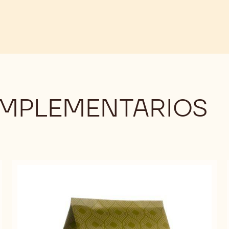
KG
-
-
5
5
KG
KG
MPLEMENTARIOS