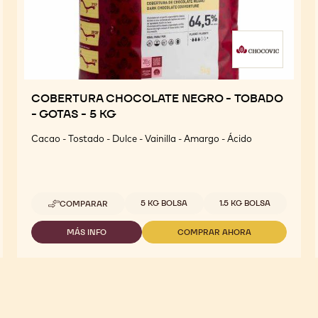
COBERTURA CHOCOLATE NEGRO - TOBADO
- GOTAS - 5 KG
Cacao - Tostado - Dulce - Vainilla - Amargo - Ácido
Tamaños disponibles
5 KG BOLSA
1.5 KG BOLSA
COMPARAR
-
COBERTURA
CHOCOLATE
MÁS INFO
COMPRAR AHORA
-
-
NEGRO
COBERTURA
COBERTURA
-
CHOCOLATE
CHOCOLATE
TOBADO
NEGRO
NEGRO
-
-
-
GOTAS
TOBADO
TOBADO
-
-
-
5
GOTAS
GOTAS