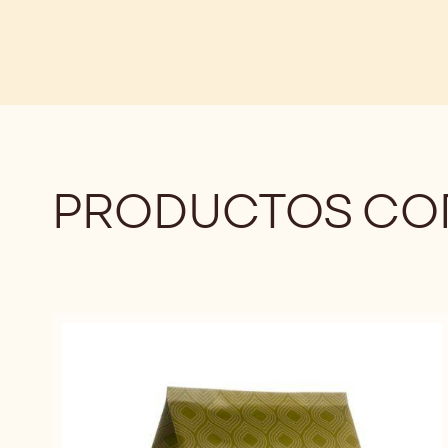
5
GOTAS
GOTAS
KG
-
-
5
5
KG
KG
PRODUCTOS CO