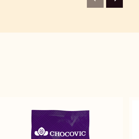
previous
next
KG
-
-
5
5
KG
KG