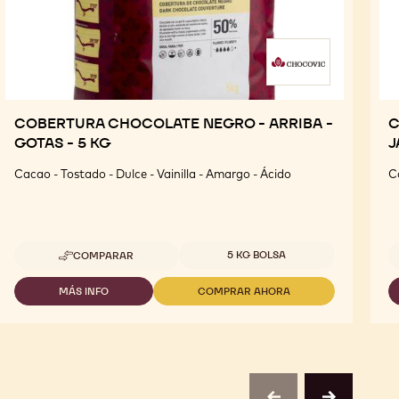
COBERTURA CHOCOLATE NEGRO - ARRIBA -
C
GOTAS - 5 KG
J
Cacao - Tostado - Dulce - Vainilla - Amargo - Ácido
C
Tamaños disponibles
5 KG BOLSA
COMPARAR
-
COBERTURA
CHOCOLATE
MÁS INFO
COMPRAR AHORA
-
-
NEGRO
COBERTURA
COBERTURA
-
CHOCOLATE
CHOCOLATE
ARRIBA
NEGRO
NEGRO
-
-
-
GOTAS
ARRIBA
ARRIBA
-
-
-
5
GOTAS
GOTAS