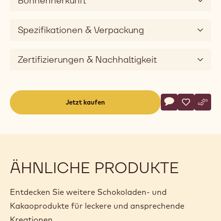
Bohnenherkunft
Spezifikationen & Verpackung
Zertifizierungen & Nachhaltigkeit
Actions
Jetzt kaufen
Schreibe eine
- 668
Speichern
- 668
Vergl
- 668
(opens
a
modal
window)
ÄHNLICHE PRODUKTE
Entdecken Sie weitere Schokoladen- und
Kakaoprodukte für leckere und ansprechende
Kreationen