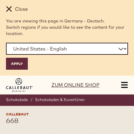
Skip to main content
Close
You are viewing this page in Germany - Deutsch.
Switch regions if you would like to see the content for your
location.
ZUM ONLINE SHOP
Tog
mai
nav
Schokolade
/
Schokoladen & Kuvertüren
CALLEBAUT
668