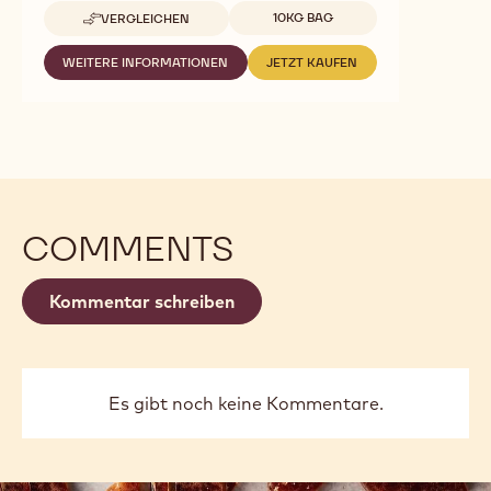
Verfügbare Verpackungsgrößen
10KG BAG
VERGLEICHEN
-
L-
60-
WEITERE INFORMATIONEN
JETZT KAUFEN
-
-
40
L-
L-
60-
60-
40
40
COMMENTS
Kommentar schreiben
Es gibt noch keine Kommentare.