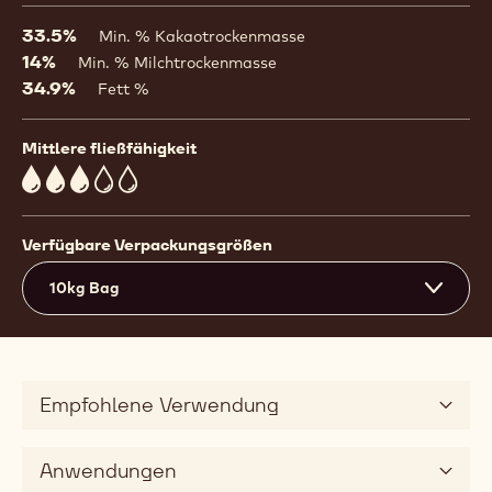
a
modal
33.5%
Min. % Kakaotrockenmasse
window)
14%
Min. % Milchtrockenmasse
34.9%
Fett %
Mittlere fließfähigkeit
3
Verfügbare Verpackungsgrößen
10kg Bag
Empfohlene Verwendung
Anwendungen