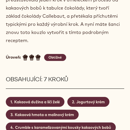
kakaových bobů k tabulce čokolády, který tvoří
základ čokolády Callebaut, a přetékala příchutěmi
typickými pro každý výrobní krok. A nyní máte šanci
znovu toto kouzlo vytvořit s tímto podrobným
receptem.
Úroveň:
Obtížné
OBSAHUJÍCÍ: 7 KROKŮ
Kakaová dužina a liči želé
Jogurtový krém
Kakaová hmota a malinový krém
Crumble s karamelizovanými kousky kakaových bobů