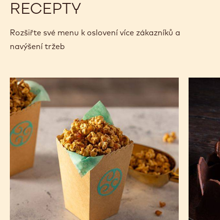
RECEPTY
Rozšiřte své menu k oslovení více zákazníků a
navýšení tržeb
ČOKOLÁDOVÝ
Podlouh
POPCORN
vafle