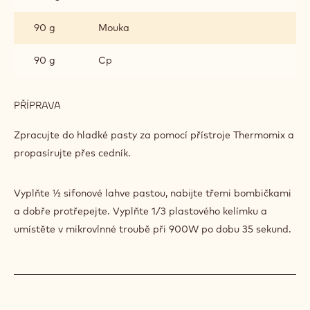
90 g
Mouka
90 g
Cp
PŘÍPRAVA
:
ČOKOLÁDOVÝ
PIŠKOT
Zpracujte do hladké pasty za pomocí přístroje Thermomix a
propasírujte přes cedník.
Vyplňte ½ sifonové lahve pastou, nabijte třemi bombičkami
a dobře protřepejte. Vyplňte 1/3 plastového kelímku a
umístěte v mikrovlnné troubě při 900W po dobu 35 sekund.