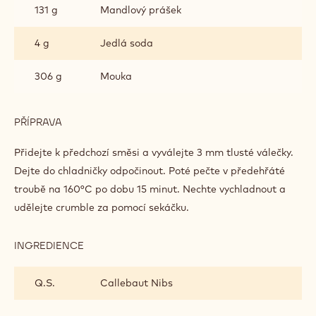
KAKAOVÝCH
131 g
Mandlový prášek
BOBŮ
4 g
Jedlá soda
306 g
Mouka
PŘÍPRAVA
:
CRUMBLE
S
Přidejte k předchozí směsi a vyválejte 3 mm tlusté válečky.
KARAMELIZOVANÝMI
Dejte do chladničky odpočinout. Poté pečte v předehřáté
KOUSKY
troubě na 160°C po dobu 15 minut. Nechte vychladnout a
KAKAOVÝCH
BOBŮ
udělejte crumble za pomocí sekáčku.
INGREDIENCE
:
CRUMBLE
S
Q.S.
Callebaut Nibs
KARAMELIZOVANÝMI
KOUSKY
KAKAOVÝCH