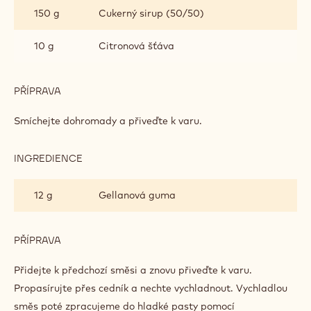
150 g
Cukerný sirup (50/50)
10 g
Citronová šťáva
PŘÍPRAVA
:
KAKAOVÁ
DUŽINA
Smíchejte dohromady a přiveďte k varu.
A
LIČI
ŽELÉ
INGREDIENCE
:
KAKAOVÁ
DUŽINA
12 g
Gellanová guma
A
LIČI
ŽELÉ
PŘÍPRAVA
:
KAKAOVÁ
DUŽINA
Přidejte k předchozí směsi a znovu přiveďte k varu.
A
Propasírujte přes cedník a nechte vychladnout. Vychladlou
LIČI
směs poté zpracujeme do hladké pasty pomocí
ŽELÉ