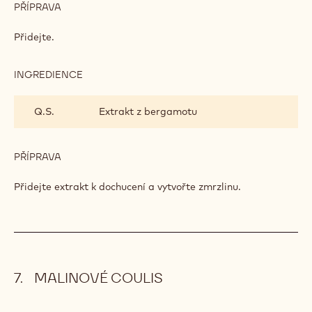
BERGAMOTEM
PŘÍPRAVA
:
ZMRZLINA
Z
Přidejte.
BÍLÉ
ČOKOLÁDY
S
INGREDIENCE
:
BERGAMOTEM
ZMRZLINA
Z
Q.S.
Extrakt z bergamotu
BÍLÉ
ČOKOLÁDY
S
BERGAMOTEM
PŘÍPRAVA
:
ZMRZLINA
Z
Přidejte extrakt k dochucení a vytvořte zmrzlinu.
BÍLÉ
ČOKOLÁDY
S
BERGAMOTEM
MALINOVÉ COULIS