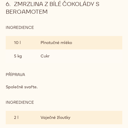
ZMRZLINA Z BÍLÉ ČOKOLÁDY S
BERGAMOTEM
INGREDIENCE
:
ZMRZLINA
Z
10 l
Plnotučné mléko
BÍLÉ
ČOKOLÁDY
S
5 kg
Cukr
BERGAMOTEM
PŘÍPRAVA
:
ZMRZLINA
Z
Společně svařte.
BÍLÉ
ČOKOLÁDY
S
INGREDIENCE
:
BERGAMOTEM
ZMRZLINA
Z
2 l
Vaječné žloutky
BÍLÉ
ČOKOLÁDY