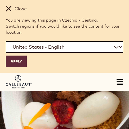
Skip to main content
Close
You are viewing this page in Czechia - Čeština.
Switch regions if you would like to see the content for your
location.
Tog
mai
nav