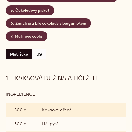
Čokoládový piškot
Zmrzlina z bílé čokolády s bergamotem
Malinové coulis
Metrické
US
KAKAOVÁ DUŽINA A LIČI ŽELÉ
INGREDIENCE
:
KAKAOVÁ
DUŽINA
500 g
Kakaové dřeně
A
LIČI
ŽELÉ
500 g
Liči pyré