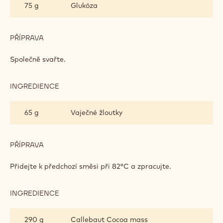
75 g
Glukóza
PŘÍPRAVA
:
KAKAOVÁ
HMOTA
Společně svařte.
A
MALINOVÝ
KRÉM
INGREDIENCE
:
KAKAOVÁ
HMOTA
65 g
Vaječné žloutky
A
MALINOVÝ
KRÉM
PŘÍPRAVA
:
KAKAOVÁ
HMOTA
Přidejte k předchozí směsi při 82°C a zpracujte.
A
MALINOVÝ
KRÉM
INGREDIENCE
:
KAKAOVÁ
HMOTA
290 g
Callebaut Cocoa mass
A