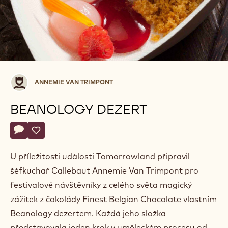
Annemie
ANNEMIE VAN TRIMPONT
Van
Trimpont
BEANOLOGY DEZERT
Actions
Napsat komentář
- Beanology dezert
Uložit
- Beanology dezert
U příležitosti události Tomorrowland připravil
šéfkuchař Callebaut Annemie Van Trimpont pro
festivalové návštěvníky z celého světa magický
zážitek z čokolády Finest Belgian Chocolate vlastním
Beanology dezertem. Každá jeho složka
představovala jeden krok v uměleckém procesu od