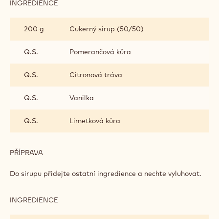
INGREDIENCE
:
MALINOVÉ
COULIS
200 g
Cukerný sirup (50/50)
Q.S.
Pomerančová kůra
Q.S.
Citronová tráva
Q.S.
Vanilka
Q.S.
Limetková kůra
PŘÍPRAVA
:
MALINOVÉ
COULIS
Do sirupu přidejte ostatní ingredience a nechte vyluhovat.
INGREDIENCE
:
MALINOVÉ
COULIS