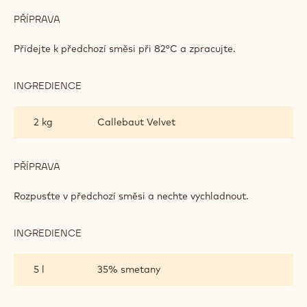
S
BERGAMOTEM
PŘÍPRAVA
:
ZMRZLINA
Z
Přidejte k předchozí směsi při 82°C a zpracujte.
BÍLÉ
ČOKOLÁDY
S
INGREDIENCE
:
BERGAMOTEM
ZMRZLINA
Z
2 kg
Callebaut Velvet
BÍLÉ
ČOKOLÁDY
S
BERGAMOTEM
PŘÍPRAVA
:
ZMRZLINA
Z
Rozpusťte v předchozí směsi a nechte vychladnout.
BÍLÉ
ČOKOLÁDY
S
INGREDIENCE
:
BERGAMOTEM
ZMRZLINA
Z
5 l
35% smetany
BÍLÉ
ČOKOLÁDY
S