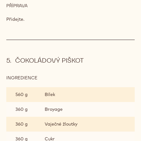
BOBŮ
PŘÍPRAVA
:
CRUMBLE
S
Přidejte.
KARAMELIZOVANÝMI
KOUSKY
KAKAOVÝCH
BOBŮ
ČOKOLÁDOVÝ PIŠKOT
INGREDIENCE
:
ČOKOLÁDOVÝ
PIŠKOT
560 g
Bílek
360 g
Broyage
360 g
Vaječné žloutky
360 g
Cukr