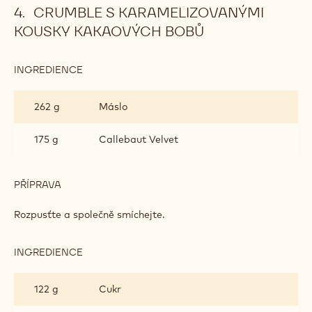
CRUMBLE S KARAMELIZOVANÝMI
KOUSKY KAKAOVÝCH BOBŮ
INGREDIENCE
:
CRUMBLE
S
262 g
Máslo
KARAMELIZOVANÝMI
KOUSKY
KAKAOVÝCH
175 g
Callebaut Velvet
BOBŮ
PŘÍPRAVA
:
CRUMBLE
S
Rozpusťte a společně smíchejte.
KARAMELIZOVANÝMI
KOUSKY
KAKAOVÝCH
INGREDIENCE
:
BOBŮ
CRUMBLE
S
122 g
Cukr
KARAMELIZOVANÝMI
KOUSKY