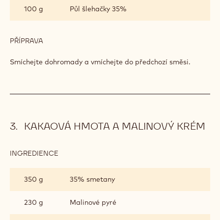
100 g
Půl šlehačky 35%
PŘÍPRAVA
:
JOGURTOVÝ
KRÉM
Smíchejte dohromady a vmíchejte do předchozí směsi.
KAKAOVÁ HMOTA A MALINOVÝ KRÉM
INGREDIENCE
:
KAKAOVÁ
HMOTA
350 g
35% smetany
A
MALINOVÝ
KRÉM
230 g
Malinové pyré