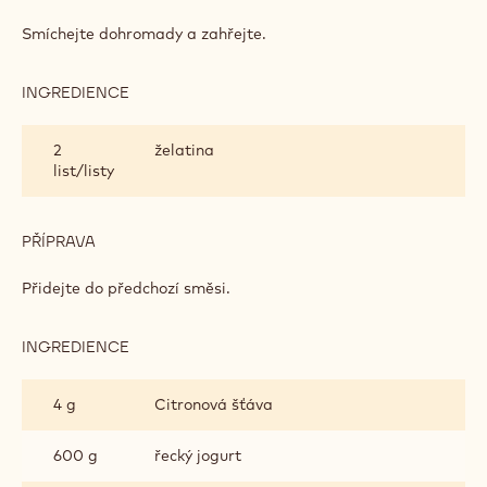
JOGURTOVÝ
KRÉM
Smíchejte dohromady a zahřejte.
INGREDIENCE
:
JOGURTOVÝ
KRÉM
2
želatina
list/listy
PŘÍPRAVA
:
JOGURTOVÝ
KRÉM
Přidejte do předchozí směsi.
INGREDIENCE
:
JOGURTOVÝ
KRÉM
4 g
Citronová šťáva
600 g
řecký jogurt