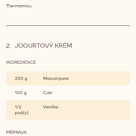
Thermomixu.
JOGURTOVÝ KRÉM
INGREDIENCE
:
JOGURTOVÝ
KRÉM
200 g
Mascarpone
100 g
Cukr
1/2
Vanilka
pod(y)
PŘÍPRAVA
: