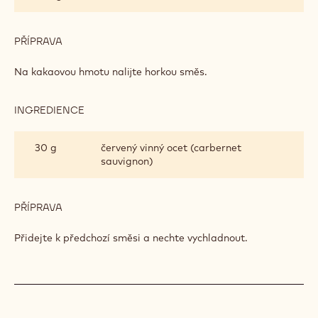
MALINOVÝ
KRÉM
PŘÍPRAVA
:
KAKAOVÁ
HMOTA
Na kakaovou hmotu nalijte horkou směs.
A
MALINOVÝ
KRÉM
INGREDIENCE
:
KAKAOVÁ
HMOTA
30 g
červený vinný ocet (carbernet
A
sauvignon)
MALINOVÝ
KRÉM
PŘÍPRAVA
:
KAKAOVÁ
HMOTA
Přidejte k předchozí směsi a nechte vychladnout.
A
MALINOVÝ
KRÉM