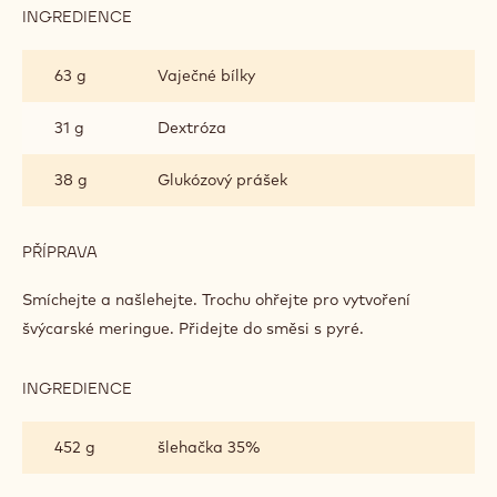
INGREDIENCE
:
RUBY
ČOKOLÁDOVÁ
63 g
Vaječné bílky
PĚNA
(NA
DEZERTY)
31 g
Dextróza
38 g
Glukózový prášek
PŘÍPRAVA
:
RUBY
ČOKOLÁDOVÁ
Smíchejte a našlehejte. Trochu ohřejte pro vytvoření
PĚNA
švýcarské meringue. Přidejte do směsi s pyré.
(NA
DEZERTY)
INGREDIENCE
:
RUBY
ČOKOLÁDOVÁ
452 g
šlehačka 35%
PĚNA
(NA
DEZERTY)