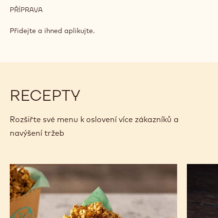
PŘÍPRAVA
:
RUBY
ČOKOLÁDOVÁ
Přidejte a ihned aplikujte.
PĚNA
(NA
DEZERTY)
RECEPTY
Rozšiřte své menu k oslovení více zákazníků a
navýšení tržeb
ČOKOLÁDOVÝ
Podlouh
POPCORN
vafle