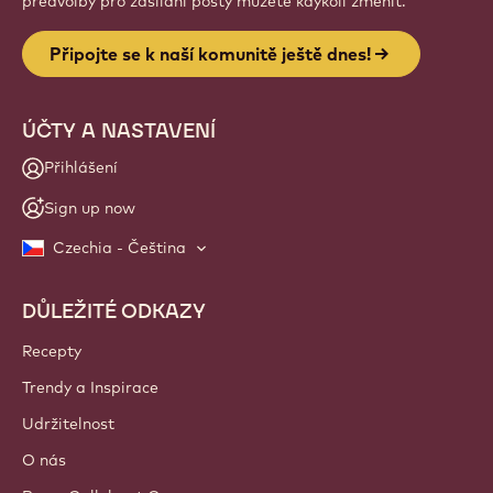
předvolby pro zasílání pošty můžete kdykoli změnit.
Připojte se k naší komunitě ještě dnes!
ÚČTY A NASTAVENÍ
Přihlášení
Sign up now
Czechia - Čeština
DŮLEŽITÉ ODKAZY
Footer
Callebaut
Recepty
Trendy a Inspirace
Udržitelnost
O nás