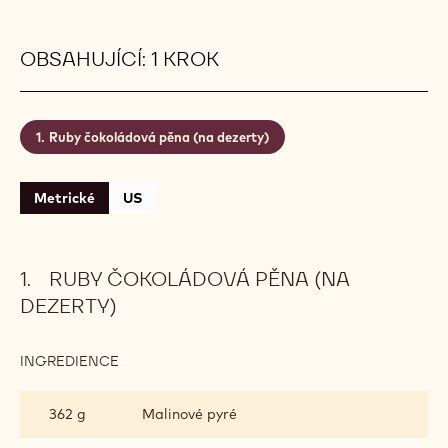
OBSAHUJÍCÍ: 1 KROK
Ruby čokoládová pěna (na dezerty)
Metrické
US
RUBY ČOKOLÁDOVÁ PĚNA (NA
DEZERTY)
INGREDIENCE
:
RUBY
ČOKOLÁDOVÁ
362 g
Malinové pyré
PĚNA
(NA