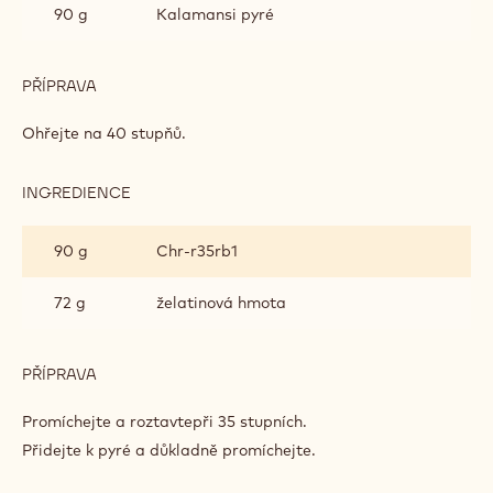
DEZERTY)
90 g
Kalamansi pyré
PŘÍPRAVA
:
RUBY
ČOKOLÁDOVÁ
Ohřejte na 40 stupňů.
PĚNA
(NA
DEZERTY)
INGREDIENCE
:
RUBY
ČOKOLÁDOVÁ
90 g
Chr-r35rb1
PĚNA
(NA
DEZERTY)
72 g
želatinová hmota
PŘÍPRAVA
:
RUBY
ČOKOLÁDOVÁ
Promíchejte a roztavtepři 35 stupních.
PĚNA
Přidejte k pyré a důkladně promíchejte.
(NA
DEZERTY)