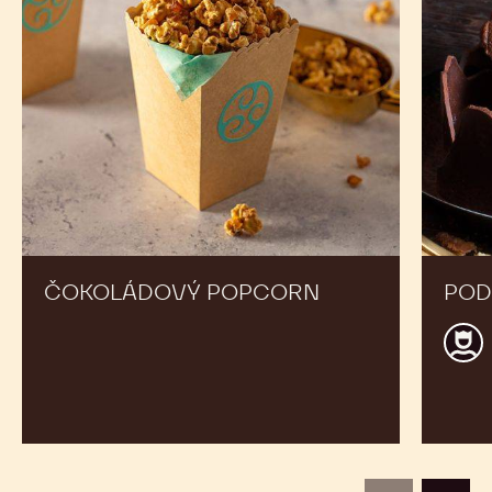
ČOKOLÁDOVÝ POPCORN
POD
Andr
De
Bellis