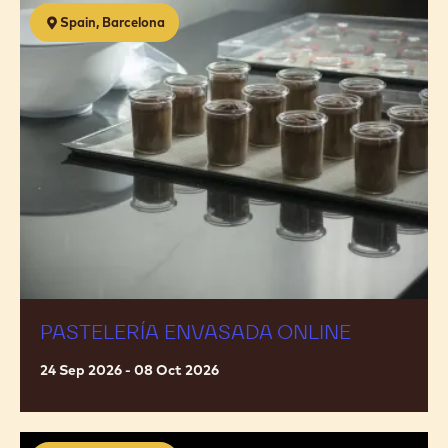
Pastelería
Spain, Barcelona
envasada
ONLINE
PASTELERÍA ENVASADA ONLINE
24 Sep 2026 - 08 Oct 2026
Piezas