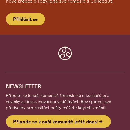
nové kreace a rozvíjejte své řemeslo s Callebaut.
Přihlásit se
Website
info
NEWSLETTER
Připojte se k naší komunitě řemeslníků a kuchařů pro
novinky z oboru, inovace a vzdělávání. Bez spamu: své
předvolby pro zasílání pošty můžete kdykoli změnit.
Připojte se k naší komunitě ještě dnes!