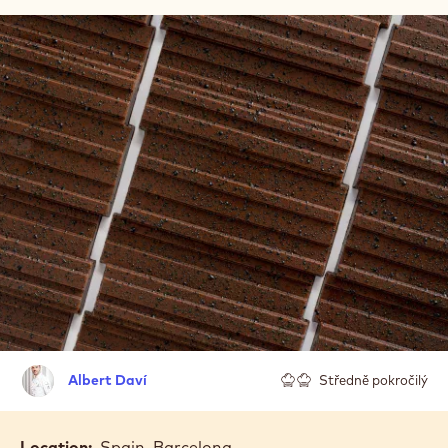
Albert
Albert Daví
Středně pokročilý
Daví
Location:
Spain, Barcelona