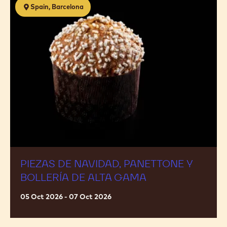
Spain, Barcelona
de
navidad,
panettone
y
bollería
de
alta
gama
PIEZAS DE NAVIDAD, PANETTONE Y
BOLLERÍA DE ALTA GAMA
05 Oct 2026 - 07 Oct 2026