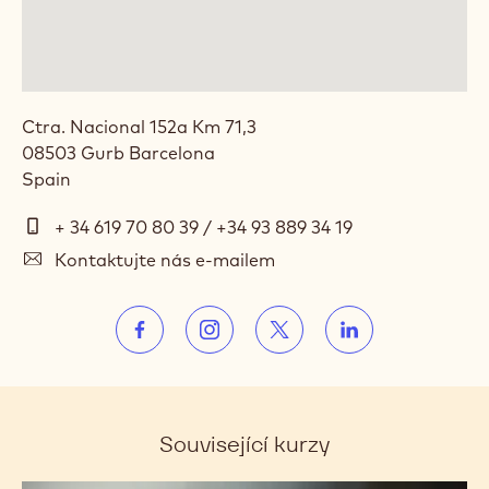
Ctra. Nacional 152a Km 71,3
08503
Gurb
Barcelona
Spain
Telefon
+ 34 619 70 80 39 / +34 93 889 34 19
E-
Kontaktujte nás e-mailem
mail
Social
https://www.facebook.com/callebautcho
https://www.instagram.com/cal
https://www.twitter.c
https://www.lin
media
Opens
Opens
Opens
Opens
in
in
in
in
a
a
a
a
Související kurzy
new
new
new
new
window.
window.
window.
window.