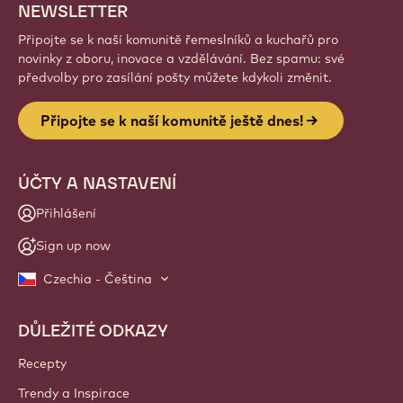
NEWSLETTER
Připojte se k naší komunitě řemeslníků a kuchařů pro
novinky z oboru, inovace a vzdělávání. Bez spamu: své
předvolby pro zasílání pošty můžete kdykoli změnit.
Připojte se k naší komunitě ještě dnes!
ÚČTY A NASTAVENÍ
Přihlášení
Sign up now
Czechia - Čeština
DŮLEŽITÉ ODKAZY
Footer
Callebaut
Recepty
Trendy a Inspirace