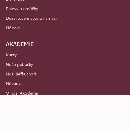
Polevy a omáčky
Dezertové instantní směsi
Nápoje
AKADEMIE
Kurzy
Naše pobočky
Naši šéfkuchaři
Návody
O naší Akademii
© 2021 - 2026
Callebaut
.
všechna práva vyhrazena