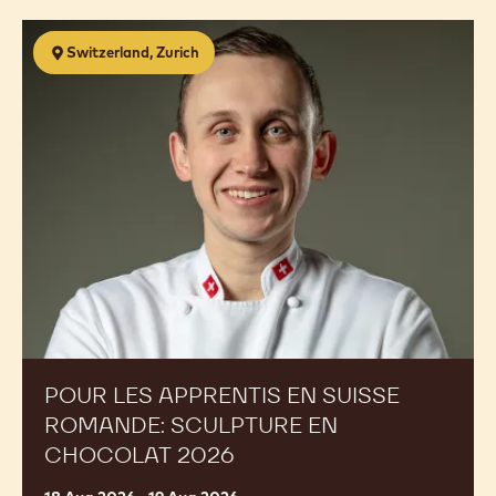
window.
window.
window.
Pour
Switzerland, Zurich
les
apprentis
en
Suisse
Romande:
Sculpture
en
chocolat
2026
POUR LES APPRENTIS EN SUISSE
ROMANDE: SCULPTURE EN
CHOCOLAT 2026