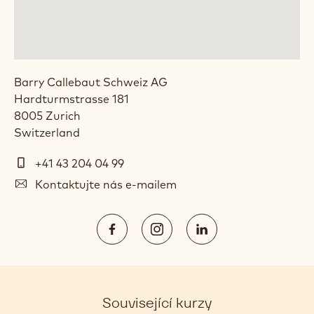
Barry Callebaut Schweiz AG
Hardturmstrasse 181
8005
Zurich
Switzerland
Telefon
+41 43 204 04 99
E-
Kontaktujte nás e-mailem
mail
Social
https://www.facebook.com/Calleba
https://www.instagram.com/
https://www.linked
media
Opens
Opens
Opens
in
in
in
a
a
a
Související kurzy
new
new
new