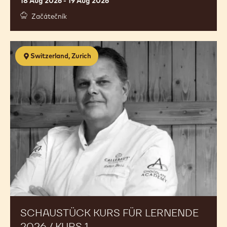
18 Aug 2026 - 19 Aug 2026
Začátečník
Schaustück
Switzerland, Zurich
Kurs
für
Lernende
2026
/
Kurs
1
SCHAUSTÜCK KURS FÜR LERNENDE
2026 / KURS 1