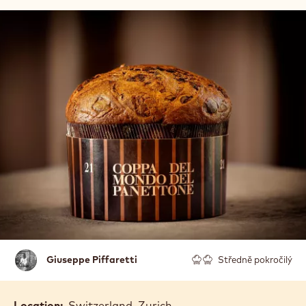
Giuseppe
Giuseppe Piffaretti
Středně pokročilý
Piffaretti
Location:
Switzerland, Zurich