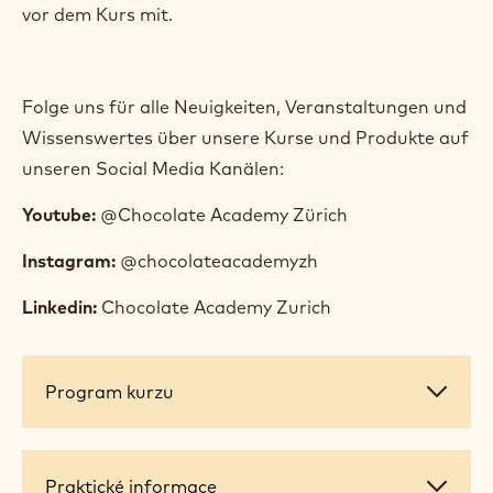
vor dem Kurs mit.
Folge uns für alle Neuigkeiten, Veranstaltungen und
Wissenswertes über unsere Kurse und Produkte auf
unseren Social Media Kanälen:
Youtube:
@Chocolate Academy Zürich
Instagram:
@chocolateacademyzh
Linkedin:
Chocolate Academy Zurich
Program
Program kurzu
kurzu
Praktické
Praktické informace