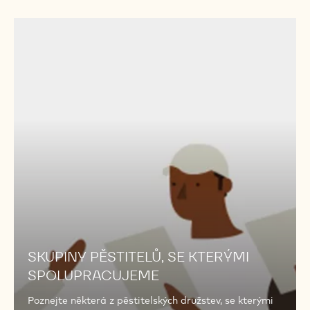
SKUPINY
PĚSTITELŮ,
SE
KTERÝMI
SPOLUPRACUJEME
SKUPINY PĚSTITELŮ, SE KTERÝMI
SPOLUPRACUJEME
Poznejte některá z pěstitelských družstev, se kterými