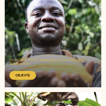
OBJEVTE
POVÝŠENÍ TISÍCŮ ZEMĚDĚLCŮ NA KAKAOVÉ
ŘEMESLNÍKY
OBJEVTE
OBJEVTE