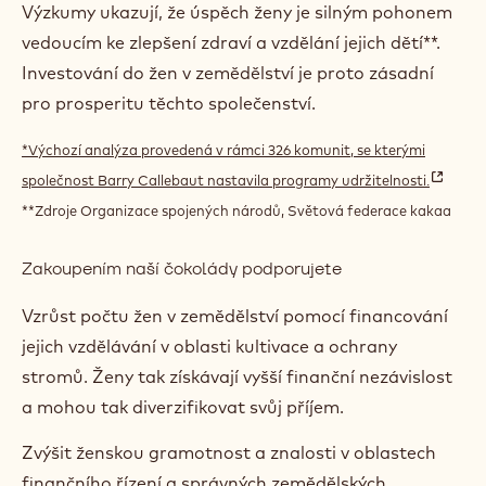
Výzkumy ukazují, že úspěch ženy je silným pohonem
vedoucím ke zlepšení zdraví a vzdělání jejich dětí**.
Investování do žen v zemědělství je proto zásadní
pro prosperitu těchto společenství.
*Výchozí analýza provedená v rámci 326 komunit, se kterými
společnost Barry Callebaut nastavila programy udržitelnosti.
(
**Zdroje Organizace spojených národů, Světová federace kakaa
o
p
Zakoupením naší čokolády podporujete
e
n
Vzrůst počtu žen v zemědělství pomocí financování
s
i
jejich vzdělávání v oblasti kultivace a ochrany
n
stromů. Ženy tak získávají vyšší finanční nezávislost
a
a mohou tak diverzifikovat svůj příjem.
n
e
Zvýšit ženskou gramotnost a znalosti v oblastech
w
finančního řízení a správných zemědělských
w