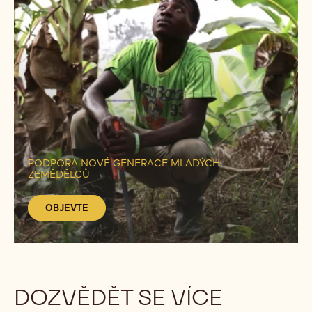
OBJEVTE
PODPORA NOVÉ GENERACE MLADÝCH
ZEMĚDĚLCŮ
OBJEVTE
DOZVĚDĚT SE VÍCE