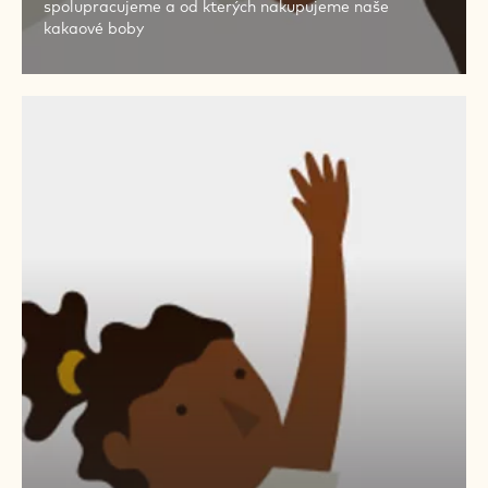
spolupracujeme a od kterých nakupujeme naše
kakaové boby
OTÁZKY
A
ODPOVĚDI