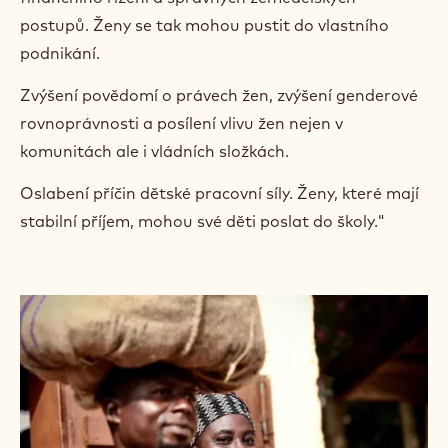
i
postupů. Ženy se tak mohou pustit do vlastního
n
podnikání.
d
o
Zvýšení povědomí o právech žen, zvýšení genderové
w
rovnoprávnosti a posílení vlivu žen nejen v
)
komunitách ale i vládních složkách.
Oslabení příčin dětské pracovní síly. Ženy, které mají
stabilní příjem, mohou své děti poslat do školy."
+ 3