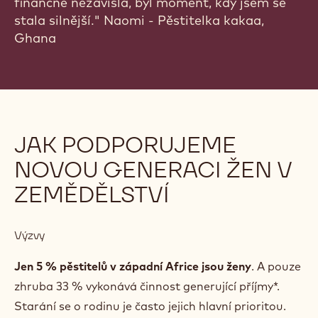
finančně nezávislá, byl moment, kdy jsem se
stala silnější." Naomi - Pěstitelka kakaa,
Ghana
JAK PODPORUJEME
NOVOU GENERACI ŽEN V
ZEMĚDĚLSTVÍ
Výzvy
Jen 5 % pěstitelů v západní Africe jsou ženy
. A pouze
zhruba 33 % vykonává činnost generující příjmy*.
Starání se o rodinu je často jejich hlavní prioritou.