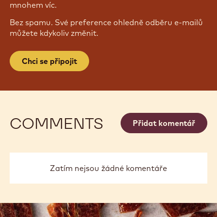
mnohem víc.
Bez spamu. Své preference ohledně odběru e-mailů
můžete kdykoliv změnit.
Chci se připojit
COMMENTS
Přidat komentář
Zatím nejsou žádné komentáře