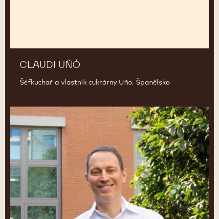
CLAUDI UÑÓ
Šéfkuchař a vlastník cukrárny Uño. Španělsko
Ciro
Fraddanno