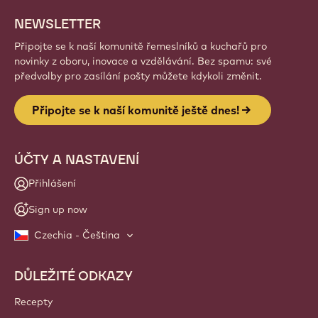
NEWSLETTER
Připojte se k naší komunitě řemeslníků a kuchařů pro
novinky z oboru, inovace a vzdělávání. Bez spamu: své
předvolby pro zasílání pošty můžete kdykoli změnit.
Připojte se k naší komunitě ještě dnes!
ÚČTY A NASTAVENÍ
Přihlášení
Sign up now
Czechia - Čeština
DŮLEŽITÉ ODKAZY
Footer
Callebaut
Recepty