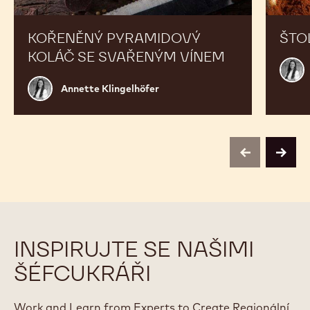
KOŘENĚNÝ PYRAMIDOVÝ
ŠTO
KOLÁČ SE SVAŘENÝM VÍNEM
Anne
Kling
Annette
Annette Klingelhöfer
Klingelhöfer
previous
next
INSPIRUJTE SE NAŠIMI
ŠÉFCUKRÁŘI
Work and Learn from Experts to Create Regionální