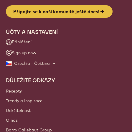
Připojte se k naší komunitě ještě dnes!
ÚČTY A NASTAVENÍ
Přihlášení
Sign up now
Czechia - Čeština
DŮLEŽITÉ ODKAZY
Footer
Callebaut
Recepty
Trendy a Inspirace
Udržitelnost
O nás
Barry Callebaut Group