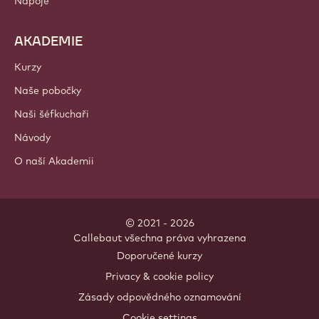
Nápoje
AKADEMIE
Kurzy
Naše pobočky
Naši šéfkuchaři
Návody
O naší Akademii
© 2021 - 2026
Callebaut
.
všechna práva vyhrazena
Footer
Doporučené kurzy
-
Privacy & cookie policy
meta
Zásady odpovědného oznamování
navigation
Cookie settings