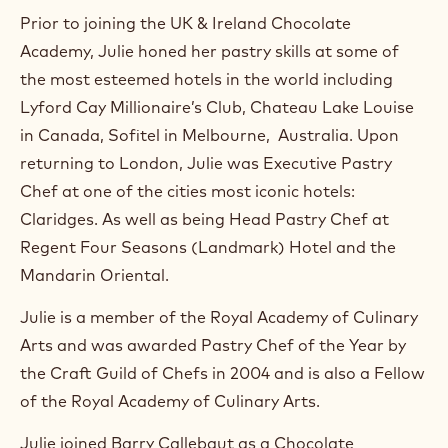
a
Prior to joining the UK & Ireland Chocolate
m
Academy, Julie honed her pastry skills at some of
)
.
the most esteemed hotels in the world including
O
Lyford Cay Millionaire’s Club, Chateau Lake Louise
p
e
in Canada, Sofitel in Melbourne, Australia. Upon
n
returning to London, Julie was Executive Pastry
s
i
Chef at one of the cities most iconic hotels:
n
Claridges. As well as being Head Pastry Chef at
a
n
Regent Four Seasons (Landmark) Hotel and the
e
Mandarin Oriental.
w
w
Julie is a member of the Royal Academy of Culinary
i
n
Arts and was awarded Pastry Chef of the Year by
d
the Craft Guild of Chefs in 2004 and is also a Fellow
o
w
of the Royal Academy of Culinary Arts.
.
Julie joined Barry Callebaut as a Chocolate