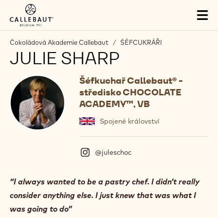
Skip to main content
Tog
mai
nav
Čokoládová Akademie Callebaut
/
ŠÉFCUKRÁŘI
JULIE SHARP
Šéfkuchař Callebaut® -
středisko CHOCOLATE
ACADEMY™, VB
Spojené království
@juleschoc
(
I
n
s
“I always wanted to be a pastry chef. I didn’t really
t
consider anything else. I just knew that was what I
a
g
was going to do”
r