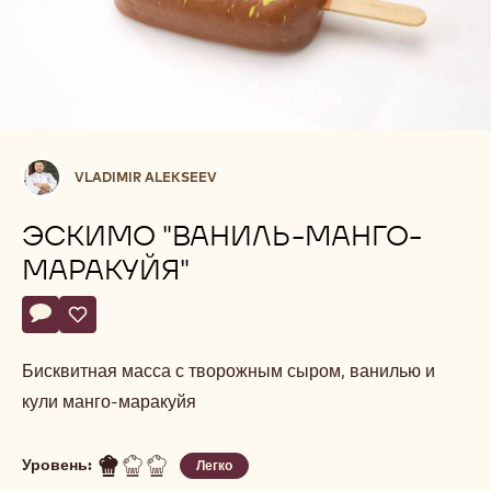
Vladimir
VLADIMIR ALEKSEEV
Alekseev
ЭСКИМО "ВАНИЛЬ-МАНГО-
МАРАКУЙЯ"
Actions
Напишите комментарий
- Эскимо "Ваниль-манго-маракуйя"
Сохранить
- Эскимо "Ваниль-манго-маракуйя"
Бисквитная масса с творожным сыром, ванилью и
кули манго-маракуйя
Уровень:
Легко