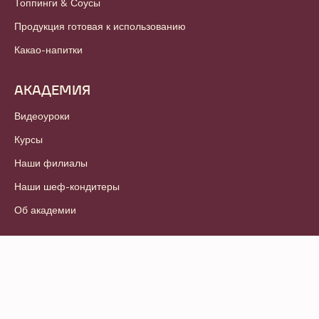
Топпинги & Соусы
Продукция готовая к использованию
Какао-напитки
АКАДЕМИЯ
Видеоуроки
Курсы
Наши филиалы
Наши шеф-кондитеры
Об академии
© 2021 - 2026
Callebaut
.
Все права защищены
Footer
Условия и положения