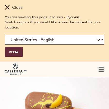
Skip to main content
Close
You are viewing this page in Russia - Русский.
Switch regions if you would like to see the content for your
location.
Tog
mai
nav