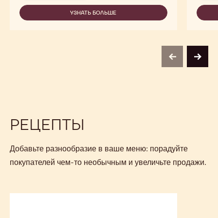
DEODORIZED
COCOA
УЗНАТЬ БОЛЬШЕ
-
BUTTER
DEODORIZED
COCOA
BUTTER
previous
next
РЕЦЕПТЫ
Добавьте разнообразие в ваше меню: порадуйте
покупателей чем-то необычным и увеличьте продажи.
Эскимо
"Фисташка-