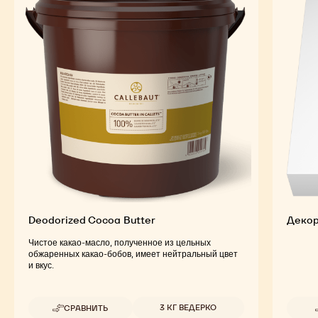
Deodorized Cocoa Butter
Декор
Чистое какао-масло, полученное из цельных
обжаренных какао-бобов, имеет нейтральный цвет
и вкус.
Доступные размеры
3 КГ ВЕДЕРКО
СРАВНИТЬ
-