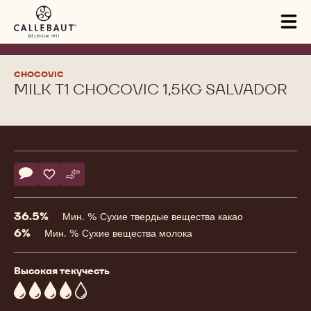
Skip to main content
Tog
mai
nav
CHOCOVIC
MILK T1 CHOCOVIC 1,5KG SALVADOR
Product
information
Actions
Напишите комментарий
- Milk T1 Chocovic 1,5kg Salvador
Сохранить
- Milk T1 Chocovic 1,5kg Salvador
Сравнить
- Milk T1 Chocovic 1,5kg Salvador
36.5%
Мин. % Сухие твердые вещества какао
6%
Мин. % Сухие вещества молока
Высокая текучесть
4