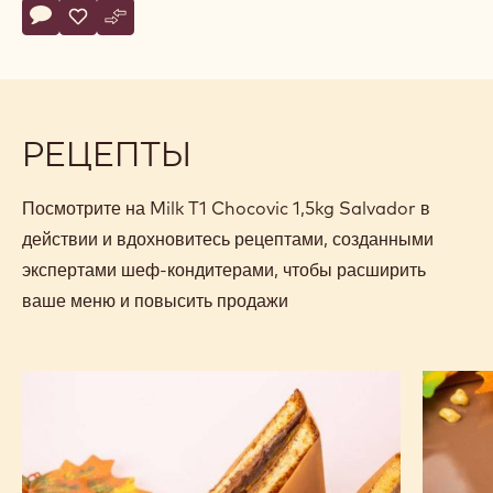
Actions
Напишите комментарий
- Milk T1 Chocovic 1,5kg Salvador
Сохранить
- Milk T1 Chocovic 1,5kg Salvador
Сравнить
- Milk T1 Chocovic 1,5kg Salvador
РЕЦЕПТЫ
Посмотрите на Milk T1 Chocovic 1,5kg Salvador в
действии и вдохновитесь рецептами, созданными
экспертами шеф-кондитерами, чтобы расширить
ваше меню и повысить продажи
Сендвич
Муссов
с
торт
шоколадным
с
спредом
пеканом
и
и