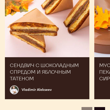
яблочным
кленов
татеном
сиропом
СЕНДВИЧ С ШОКОЛАДНЫМ
МУС
СПРЕДОМ И ЯБЛОЧНЫМ
ПЕК
ТАТЕНОМ
СИ
Vladimir
Vladimir Alekseev
Alekseev